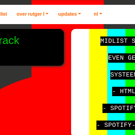
list
over rutger l
updates
nl
track
MIDLIST 
EVEN G
SYSTEE
- HTM
- SPOTIF
- SPOTIFY