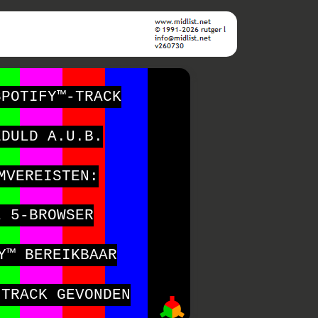
SPOTIFY™-TRACK
EDULD A.U.B.
MVEREISTEN:
L 5-BROWSER
Y™ BEREIKBAAR
-TRACK GEVONDEN