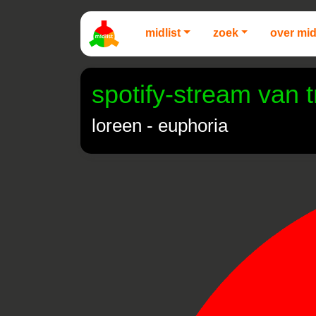
midlist
zoek
over mid
spotify-stream van 
loreen - euphoria