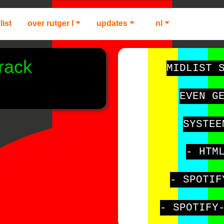
list
over rutger l
updates
nl
track
MIDLIST 
EVEN G
SYSTEE
- HTM
- SPOTIF
- SPOTIFY