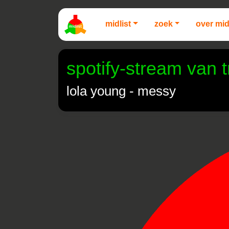
midlist
zoek
over mid
spotify-stream van 
lola young - messy