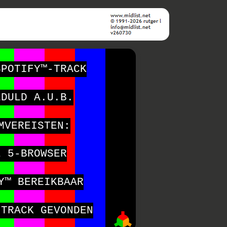
SPOTIFY™-TRACK
EDULD A.U.B.
MVEREISTEN:
L 5-BROWSER
Y™ BEREIKBAAR
-TRACK GEVONDEN