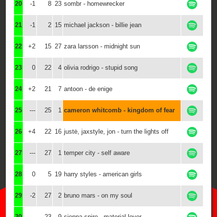
20
-1
8
23
sombr - homewrecker
21
-1
2
15
michael jackson - billie jean
22
+2
15
27
zara larsson - midnight sun
23
0
22
4
olivia rodrigo - stupid song
24
+2
21
7
antoon - de enige
25
---
25
1
cameron whitcomb - kingdom of fear
26
+4
22
16
justė, jaxstyle, jon - turn the lights off
27
---
27
1
temper city - self aware
28
0
5
19
harry styles - american girls
29
-2
27
2
bruno mars - on my soul
30
---
23
9
sienna spiro - material lover