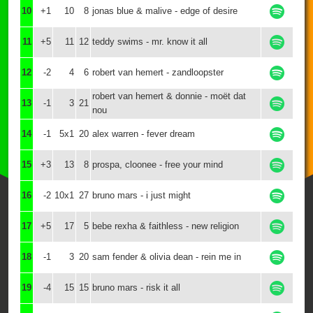
10
+1
10
8
jonas blue & malive - edge of desire
11
+5
11
12
teddy swims - mr. know it all
12
-2
4
6
robert van hemert - zandloopster
robert van hemert & donnie - moët dat
13
-1
3
21
nou
14
-1
5x1
20
alex warren - fever dream
15
+3
13
8
prospa, cloonee - free your mind
16
-2
10x1
27
bruno mars - i just might
17
+5
17
5
bebe rexha & faithless - new religion
18
-1
3
20
sam fender & olivia dean - rein me in
19
-4
15
15
bruno mars - risk it all