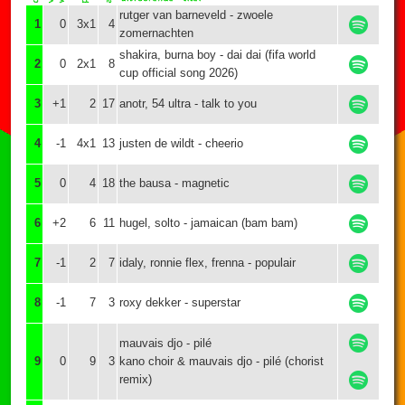
rutger van barneveld - zwoele
1
0
3x1
4
zomernachten
shakira, burna boy - dai dai (fifa world
2
0
2x1
8
cup official song 2026)
3
+1
2
17
anotr, 54 ultra - talk to you
4
-1
4x1
13
justen de wildt - cheerio
5
0
4
18
the bausa - magnetic
6
+2
6
11
hugel, solto - jamaican (bam bam)
7
-1
2
7
idaly, ronnie flex, frenna - populair
8
-1
7
3
roxy dekker - superstar
mauvais djo - pilé
9
0
9
3
kano choir & mauvais djo - pilé (chorist
remix)