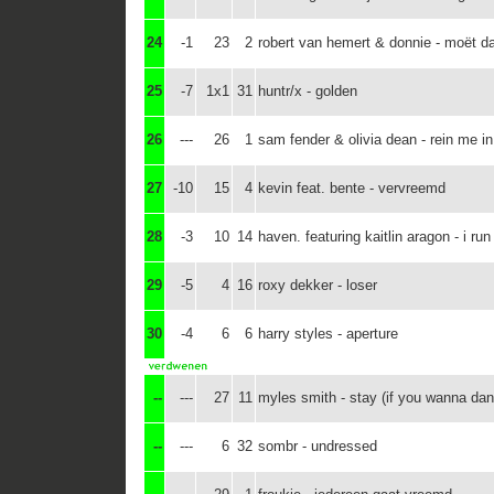
24
-1
23
2
robert van hemert & donnie - moët d
25
-7
1x1
31
huntr/x - golden
26
---
26
1
sam fender & olivia dean - rein me in
27
-10
15
4
kevin feat. bente - vervreemd
28
-3
10
14
haven. featuring kaitlin aragon - i run
29
-5
4
16
roxy dekker - loser
30
-4
6
6
harry styles - aperture
--
---
27
11
myles smith - stay (if you wanna da
--
---
6
32
sombr - undressed