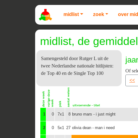
midlist
zoek
over mid
midlist, de gemiddel
jaa
Samengesteld door Rutger L uit de
twee Nederlandse nationale hitlijsten:
Of sel
de Top 40 en de Single Top 100
<<
1
0
7x1
8
bruno mars - i just might
2
0
5x1
27
olivia dean - man i need