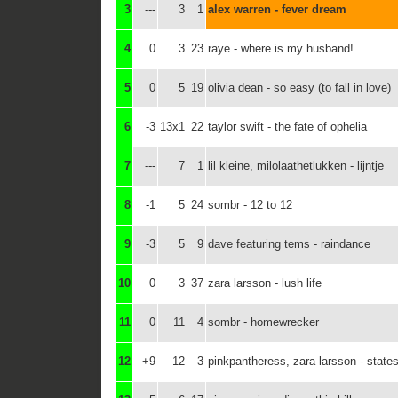
3
---
3
1
alex warren - fever dream
4
0
3
23
raye - where is my husband!
5
0
5
19
olivia dean - so easy (to fall in love)
6
-3
13x1
22
taylor swift - the fate of ophelia
7
---
7
1
lil kleine, milolaathetlukken - lijntje
8
-1
5
24
sombr - 12 to 12
9
-3
5
9
dave featuring tems - raindance
10
0
3
37
zara larsson - lush life
11
0
11
4
sombr - homewrecker
12
+9
12
3
pinkpantheress, zara larsson - state