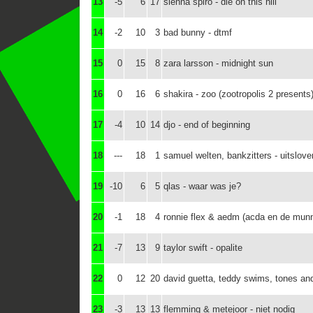
13
-5
6
17
sienna spiro - die on this hill
14
-2
10
3
bad bunny - dtmf
15
0
15
8
zara larsson - midnight sun
16
0
16
6
shakira - zoo (zootropolis 2 presents
17
-4
10
14
djo - end of beginning
18
---
18
1
samuel welten, bankzitters - uitslove
19
-10
6
5
qlas - waar was je?
20
-1
18
4
ronnie flex & aedm (acda en de munni
21
-7
13
9
taylor swift - opalite
22
0
12
20
david guetta, teddy swims, tones an
23
-3
13
13
flemming & metejoor - niet nodig