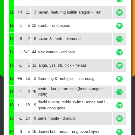
11
+4
11
3
haven. featuring kaitlin aragon - i run
12
-1
6
22
sombr - undressed
13
-6
2
8
suzan & freek - niemand
14
-1
6x1
44
alex warren - ordinary
15
-1
5
11
langa, yssi sb, rijck - helaas
16
+6
16
2
flemming & metejoor - niet nodig
bente - kan je me zien (beste zangers
17
-1
3
15
2025)
david guetta, teddy swims, tones and i -
18
+1
18
9
gone gone gone
19
-1
14
9
tame impala - dracula
20
-3
5
15
douwe bob, meau - nog even blijven