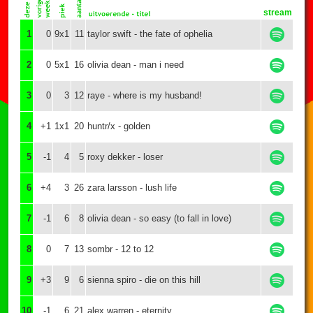
stream
1
0
9x1
11
taylor swift - the fate of ophelia
2
0
5x1
16
olivia dean - man i need
3
0
3
12
raye - where is my husband!
4
+1
1x1
20
huntr/x - golden
5
-1
4
5
roxy dekker - loser
6
+4
3
26
zara larsson - lush life
7
-1
6
8
olivia dean - so easy (to fall in love)
8
0
7
13
sombr - 12 to 12
9
+3
9
6
sienna spiro - die on this hill
10
-1
6
21
alex warren - eternity