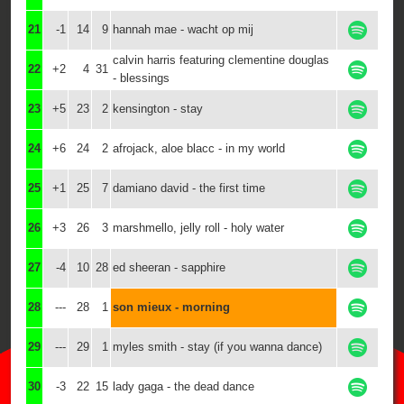
21
-1
14
9
hannah mae - wacht op mij
calvin harris featuring clementine douglas
22
+2
4
31
- blessings
23
+5
23
2
kensington - stay
24
+6
24
2
afrojack, aloe blacc - in my world
25
+1
25
7
damiano david - the first time
26
+3
26
3
marshmello, jelly roll - holy water
27
-4
10
28
ed sheeran - sapphire
28
---
28
1
son mieux - morning
29
---
29
1
myles smith - stay (if you wanna dance)
30
-3
22
15
lady gaga - the dead dance