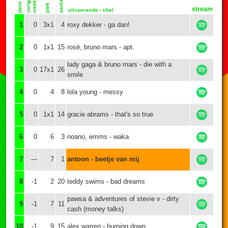
stream
1
0
3x1
4
roxy dekker - ga dan!
2
0
1x1
15
rosé, bruno mars - apt.
lady gaga & bruno mars - die with a
3
0
17x1
26
smile
4
0
4
8
lola young - messy
5
0
1x1
14
gracie abrams - that's so true
6
0
6
3
noano, emms - waka
7
---
7
1
antoon - beetje van mij
8
-1
2
20
teddy swims - bad dreams
pawsa & adventures of stevie v - dirty
9
-1
7
11
cash (money talks)
10
-1
9
15
alex warren - burning down