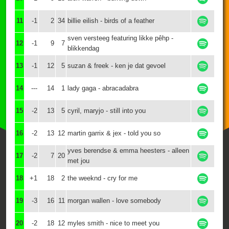
11
-1
2
34
billie eilish - birds of a feather
sven versteeg featuring likke pêhp -
12
-1
9
7
blikkendag
13
-1
12
5
suzan & freek - ken je dat gevoel
14
---
14
1
lady gaga - abracadabra
15
-2
13
5
cyril, maryjo - still into you
16
-2
13
12
martin garrix & jex - told you so
yves berendse & emma heesters - alleen
17
-2
7
20
met jou
18
+1
18
2
the weeknd - cry for me
19
-3
16
11
morgan wallen - love somebody
20
-2
18
12
myles smith - nice to meet you