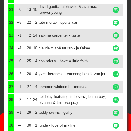
david guetta, alphaville & ava max -
21
0
13
10
forever young
22
+5
22
2
tate mcrae - sports car
23
-1
2
24
sabrina carpenter - taste
24
-4
20
10
claude & zoë tauran - je t'aime
25
0
25
4
son mieux - have a little faith
26
-2
20
4
yves berendse - vandaag ben ik van jou
27
+1
27
4
cameron whitcomb - medusa
coldplay featuring little simz, burna boy,
28
-2
17
24
elyanna & tini - we pray
29
+1
29
2
teddy swims - guilty
30
---
30
1
rondé - love of my life