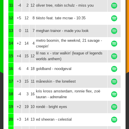
11
-4
2
12
oliver tree, robin schulz - miss you
12
+5
12
8
tiësto feat. tate mcrae - 10:35
13
0
11
7
meghan trainor - made you look
metro boomin, the weeknd, 21 savage -
14
+2
14
4
creepin'
lil nas x - star walkin' (league of legends
15
+4
15
12
worlds anthem)
16
-6
4
18
goldband - noodgeval
17
+3
15
11
måneskin - the loneliest
kris kross amsterdam, ronnie flex, zoë
18
-4
3
16
tauran - adrenaline
19
+2
19
10
rondé - bright eyes
20
+3
14
13
ed sheeran - celestial