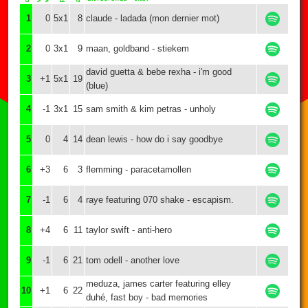
1
0
5x1
8
claude - ladada (mon dernier mot)
2
0
3x1
9
maan, goldband - stiekem
david guetta & bebe rexha - i'm good
3
+1
5x1
19
(blue)
4
-1
3x1
15
sam smith & kim petras - unholy
5
0
4
14
dean lewis - how do i say goodbye
6
+3
6
3
flemming - paracetamollen
7
-1
6
4
raye featuring 070 shake - escapism.
8
+4
6
11
taylor swift - anti-hero
9
-1
6
21
tom odell - another love
meduza, james carter featuring elley
10
+1
6
22
duhé, fast boy - bad memories