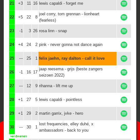
21
+3
11
16
lewis capaldi - forget me
joel corry, tom grennan - lionheart
22
+5
22
8
(fearless)
23
-1
3
26
rosa linn - snap
24
+4
24
2
pink - never gonna not dance again
25
---
25
1
felix jaehn, ray dalton - call it love
jaap reesema - grijs (beste zangers
26
-1
16
17
seizoen 2022)
27
---
12
9
rihanna - lift me up
28
+1
27
5
lewis capaldi - pointless
29
+1
29
2
martin garrix, jvke - hero
lost frequencies, elley duhé, x
30
---
30
1
ambassadors - back to you