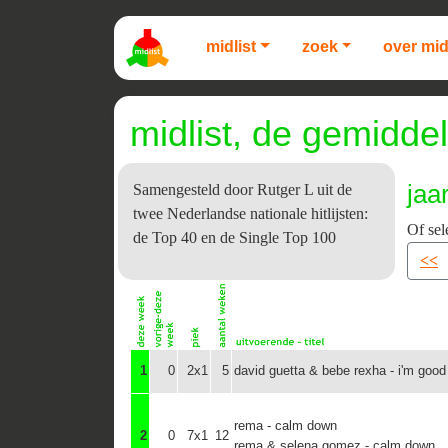
midlist
zoek
over mid
midlist, de gemiddel
jaa
Samengesteld door Rutger L uit de
twee Nederlandse nationale hitlijsten:
Of sel
de Top 40 en de Single Top 100
<<
1
0
2x1
5
david guetta & bebe rexha - i'm good 
rema - calm down
2
0
7x1
12
rema & selena gomez - calm down