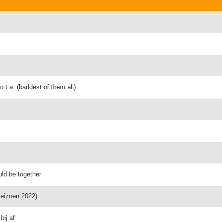
.o.t.a. (baddest of them all)
uld be together
seizoen 2022)
bij af