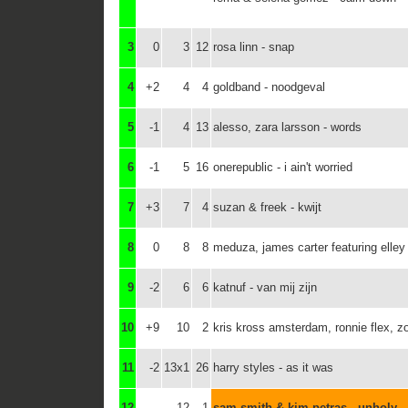
3
0
3
12
rosa linn - snap
4
+2
4
4
goldband - noodgeval
5
-1
4
13
alesso, zara larsson - words
6
-1
5
16
onerepublic - i ain't worried
7
+3
7
4
suzan & freek - kwijt
8
0
8
8
meduza, james carter featuring elley
9
-2
6
6
katnuf - van mij zijn
10
+9
10
2
kris kross amsterdam, ronnie flex, zo
11
-2
13x1
26
harry styles - as it was
12
---
12
1
sam smith & kim petras - unholy