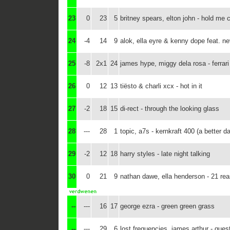
23
0
23
5
britney spears, elton john - hold me 
24
-4
14
9
alok, ella eyre & kenny dope feat. ne
25
-8
2x1
24
james hype, miggy dela rosa - ferrari
26
0
12
13
tiësto & charli xcx - hot in it
27
-2
18
15
di-rect - through the looking glass
28
---
28
1
topic, a7s - kernkraft 400 (a better d
29
-2
12
18
harry styles - late night talking
30
0
21
9
nathan dawe, ella henderson - 21 re
--
---
16
17
george ezra - green green grass
--
---
29
6
lost frequencies, james arthur - ques