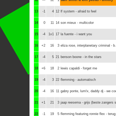
13
-1
4
12
lf system - afraid to feel
14
0
11
14
son mieux - multicolor
15
-4
1x1
17
la fuente - i want you
16
+2
16
3
eliza rose, interplanetary criminal - b
17
-4
5
21
benson boone - in the stars
18
+6
18
2
lewis capaldi - forget me
19
-4
3
22
flemming - automatisch
20
-4
16
11
gabry ponte, lum!x, daddy dj - we co
21
+1
21
3
jaap reesema - grijs (beste zangers 
22
-1
19
5
flemming featuring ronnie flex - terug 