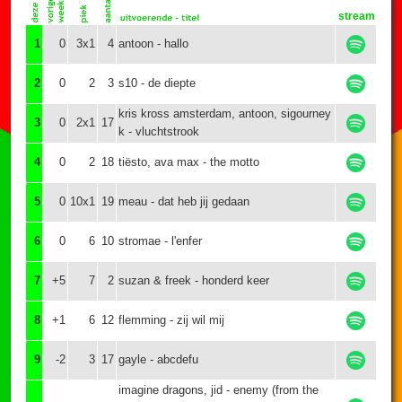
stream
1
0
3x1
4
antoon - hallo
2
0
2
3
s10 - de diepte
kris kross amsterdam, antoon, sigourney
3
0
2x1
17
k - vluchtstrook
4
0
2
18
tiësto, ava max - the motto
5
0
10x1
19
meau - dat heb jij gedaan
6
0
6
10
stromae - l'enfer
7
+5
7
2
suzan & freek - honderd keer
8
+1
6
12
flemming - zij wil mij
9
-2
3
17
gayle - abcdefu
imagine dragons, jid - enemy (from the