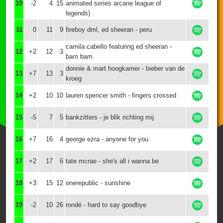
10
-2
4
15
animated series arcane league of
legends)
11
0
11
9
fireboy dml, ed sheeran - peru
camila cabello featuring ed sheeran -
12
+2
12
3
bam bam
donnie & mart hoogkamer - bieber van de
13
+7
13
3
kroeg
14
+2
10
10
lauren spencer smith - fingers crossed
15
-5
7
5
bankzitters - je blik richting mij
16
+7
16
4
george ezra - anyone for you
17
+2
17
6
tate mcrae - she's all i wanna be
18
+3
15
12
onerepublic - sunshine
19
-2
10
26
rondé - hard to say goodbye