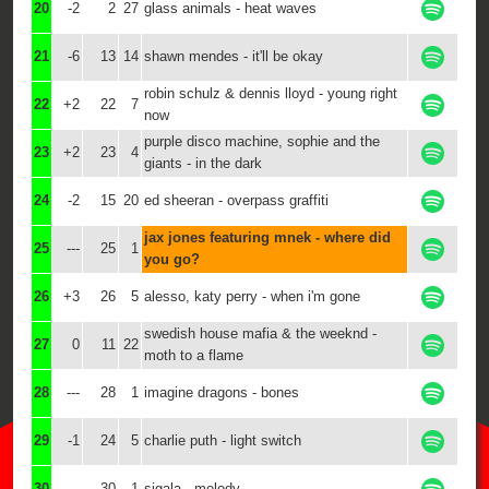
20
-2
2
27
glass animals - heat waves
21
-6
13
14
shawn mendes - it'll be okay
robin schulz & dennis lloyd - young right
22
+2
22
7
now
purple disco machine, sophie and the
23
+2
23
4
giants - in the dark
24
-2
15
20
ed sheeran - overpass graffiti
jax jones featuring mnek - where did
25
---
25
1
you go?
26
+3
26
5
alesso, katy perry - when i'm gone
swedish house mafia & the weeknd -
27
0
11
22
moth to a flame
28
---
28
1
imagine dragons - bones
29
-1
24
5
charlie puth - light switch
30
---
30
1
sigala - melody