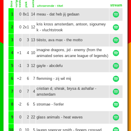
stream
1
0
8x1
14
meau - dat heb jij gedaan
kris kross amsterdam, antoon, sigourney
2
0
2x1
12
k - vluchtstrook
3
0
3
13
tiësto, ava max - the motto
imagine dragons, jid - enemy (from the
4
+1
4
10
animated series arcane league of legends)
5
-1
3
12
gayle - abcdefu
6
+2
6
7
flemming - zij wil mij
cristian d, shirak, brysa & ashafar -
7
0
7
4
amsterdam
8
-2
6
5
stromae - l'enfer
9
0
2
22
glass animals - heat waves
10
0
10
5
lauren spencer smith - fingers crossed