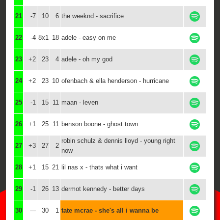
21
-7
10
6
the weeknd - sacrifice
22
-4
8x1
18
adele - easy on me
23
+2
23
4
adele - oh my god
24
+2
23
10
ofenbach & ella henderson - hurricane
25
-1
15
11
maan - leven
26
+1
25
11
benson boone - ghost town
robin schulz & dennis lloyd - young right
27
+3
27
2
now
28
+1
15
21
lil nas x - thats what i want
29
-1
26
13
dermot kennedy - better days
30
---
30
1
tate mcrae - she's all i wanna be