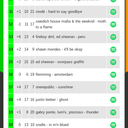
11
+1
10
21
rondé - hard to say goodbye
swedish house mafia & the weeknd - moth
12
-1
11
17
to a flame
13
+6
13
4
fireboy dml, ed sheeran - peru
14
+2
14
9
shawn mendes - it'll be okay
15
+2
15
15
ed sheeran - overpass graffiti
16
-3
6
19
flemming - amsterdam
17
+4
17
7
onerepublic - sunshine
18
+4
17
16
justin bieber - ghost
19
+1
8
20
gabry ponte, lum!x, prezioso - thunder
20
-5
13
10
snelle - in m'n bloed