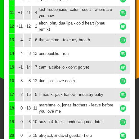
lost frequencies, calum scott - where are
11
+1
11
4
you now
elton john, dua lipa - cold heart (pnau
12
+11
12
2
remix)
13
-4
7
6
the weeknd - take my breath
14
-4
8
13
onerepublic - run
15
-1
14
7
camila cabello - don't go yet
16
-3
8
12
dua lipa - love again
17
-2
15
5
lil nas x, jack harlow - industry baby
marshmello, jonas brothers - leave before
18
0
18
11
you love me
19
0
6
10
suzan & freek - onderweg naar later
20
0
5
15
afrojack & david guetta - hero