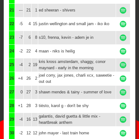
21
---
21
1
ed sheeran - shivers
22
-5
4
15
justin wellington and small jam - iko iko
23
-7
6
8
s10, frenna, kevin - adem je in
24
-2
22
4
maan - niks is heilig
kris kross amsterdam, shaggy, conor
25
-4
2
19
maynard - early in the morning
joel corry, jax jones, charli xcx, saweetie -
26
+4
26
2
out out
27
0
27
3
shawn mendes & tainy - summer of love
28
+1
28
3
tiësto, karol g - don't be shy
galantis, david guetta & little mix -
29
-4
16
13
heartbreak anthem
30
-2
12
12
john mayer - last train home