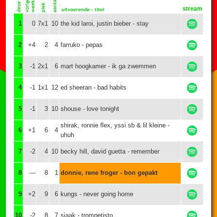
stream
1
0
7x1
10
the kid laroi, justin bieber - stay
2
+4
2
4
farruko - pepas
3
-1
2x1
6
mart hoogkamer - ik ga zwemmen
4
-1
1x1
12
ed sheeran - bad habits
5
-1
3
10
shouse - love tonight
shirak, ronnie flex, yssi sb & lil kleine -
6
+1
6
4
uhuh
7
-2
4
10
becky hill, david guetta - remember
8
---
8
1
donnie, rene froger - bon gepakt
9
+2
9
6
kungs - never going home
10
-2
8
7
sjaak - trompetisto