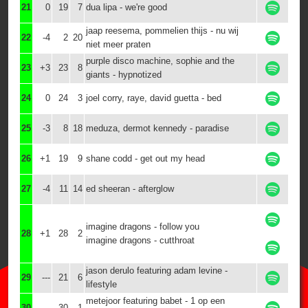
21
0
19
7
dua lipa - we're good
jaap reesema, pommelien thijs - nu wij
22
-4
2
20
niet meer praten
purple disco machine, sophie and the
23
+3
23
8
giants - hypnotized
24
0
24
3
joel corry, raye, david guetta - bed
25
-3
8
18
meduza, dermot kennedy - paradise
26
+1
19
9
shane codd - get out my head
27
-4
11
14
ed sheeran - afterglow
imagine dragons - follow you
28
+1
28
2
imagine dragons - cutthroat
jason derulo featuring adam levine -
29
---
21
6
lifestyle
metejoor featuring babet - 1 op een
30
---
30
1