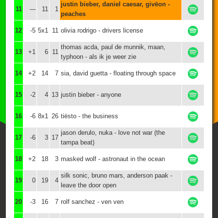
justin bieber, daniel caesar, givēon -
11
---
11
1
peaches
12
-5
5x1
11
olivia rodrigo - drivers license
thomas acda, paul de munnik, maan,
13
+1
6
11
typhoon - als ik je weer zie
14
+2
14
7
sia, david guetta - floating through space
15
-2
4
13
justin bieber - anyone
16
-6
8x1
26
tiësto - the business
jason derulo, nuka - love not war (the
17
-6
3
17
tampa beat)
18
+2
18
3
masked wolf - astronaut in the ocean
silk sonic, bruno mars, anderson paak -
19
0
19
4
leave the door open
20
-3
16
7
rolf sanchez - ven ven