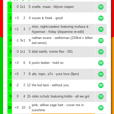
1
0
2x1
5
snelle, maan - blijven slapen
2
+3
2
4
suzan & freek - goud
riton, nightcrawlers featuring mufasa &
3
+1
3
7
hypeman - friday (dopamine re-edit)
nathan evans - wellerman (220kid x billen
4
-1
3x1
9
ted remix)
5
-3
1x1
5
bilal wahib, ronnie flex - 501
6
+2
6
4
justin bieber - hold on
7
+5
7
8
atb, topic, a7s - your love (9pm)
8
-2
2
12
the kid laroi - without you
9
0
4
15
robin schulz featuring kiddo - all we got
pink, willow sage hart - cover me in
10
+5
10
5
sunshine