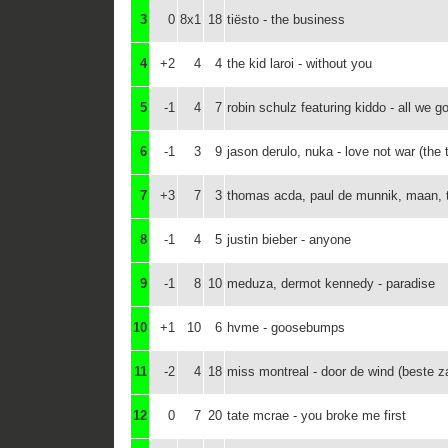
3
0
8x1
18
tiësto - the business
4
+2
4
4
the kid laroi - without you
5
-1
4
7
robin schulz featuring kiddo - all we go
6
-1
3
9
jason derulo, nuka - love not war (the
7
+3
7
3
thomas acda, paul de munnik, maan, ty
8
-1
4
5
justin bieber - anyone
9
-1
8
10
meduza, dermot kennedy - paradise
10
+1
10
6
hvme - goosebumps
11
-2
4
18
miss montreal - door de wind (beste 
12
0
7
20
tate mcrae - you broke me first