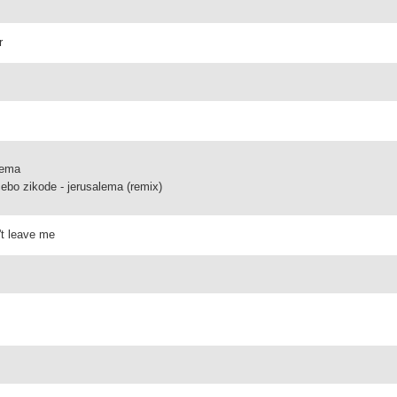
r
lema
ebo zikode - jerusalema (remix)
't leave me