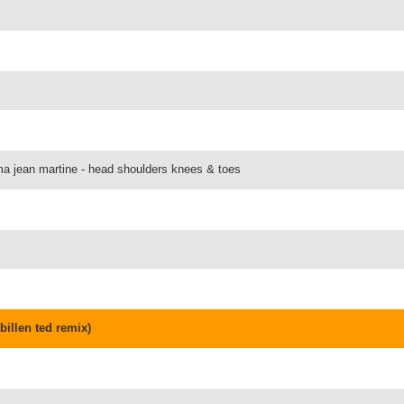
ma jean martine - head shoulders knees & toes
billen ted remix)