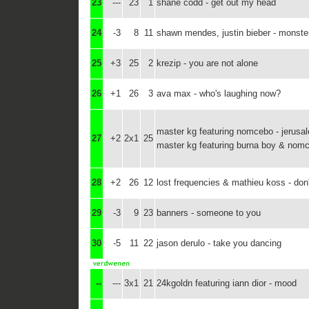
23
---
23
1
shane codd - get out my head
24
-3
8
11
shawn mendes, justin bieber - monste
25
+3
25
2
krezip - you are not alone
26
+1
26
3
ava max - who's laughing now?
master kg featuring nomcebo - jerusa
27
+2
2x1
25
master kg featuring burna boy & nomc
28
+2
26
12
lost frequencies & mathieu koss - don
29
-3
9
23
banners - someone to you
30
-5
11
22
jason derulo - take you dancing
--
---
3x1
21
24kgoldn featuring iann dior - mood