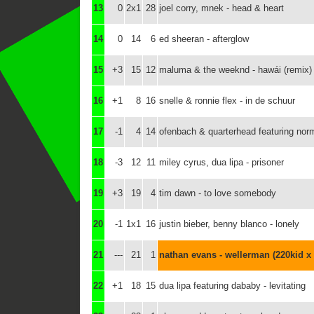
13
0
2x1
28
joel corry, mnek - head & heart
14
0
14
6
ed sheeran - afterglow
15
+3
15
12
maluma & the weeknd - hawái (remix)
16
+1
8
16
snelle & ronnie flex - in de schuur
17
-1
4
14
ofenbach & quarterhead featuring nor
18
-3
12
11
miley cyrus, dua lipa - prisoner
19
+3
19
4
tim dawn - to love somebody
20
-1
1x1
16
justin bieber, benny blanco - lonely
21
---
21
1
nathan evans - wellerman (220kid x 
22
+1
18
15
dua lipa featuring dababy - levitating