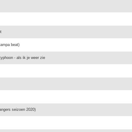
t
 tampa beat)
phoon - als ik je weer zie
zangers seizoen 2020)