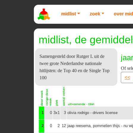
midlist
zoek
over mid
midlist, de gemiddel
jaa
Samengesteld door Rutger L uit de
twee grote Nederlandse nationale
Of sel
hitlijsten: de Top 40 en de Single Top
<<
100
1
0
3x1
3
olivia rodrigo - drivers license
2
0
2
12
jaap reesema, pommelien thijs - nu wi