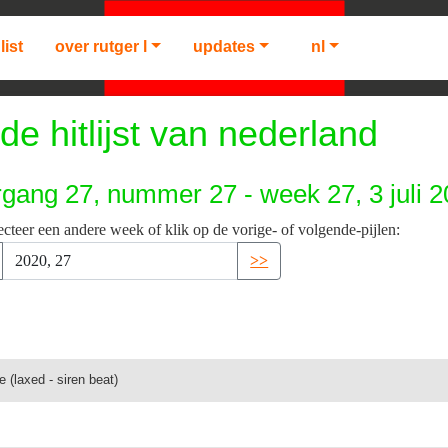
list
over rutger l
updates
nl
de hitlijst van nederland
rgang 27, nummer 27 - week 27, 3 juli 
ecteer een andere week of klik op de vorige- of volgende-pijlen:
>>
 (laxed - siren beat)