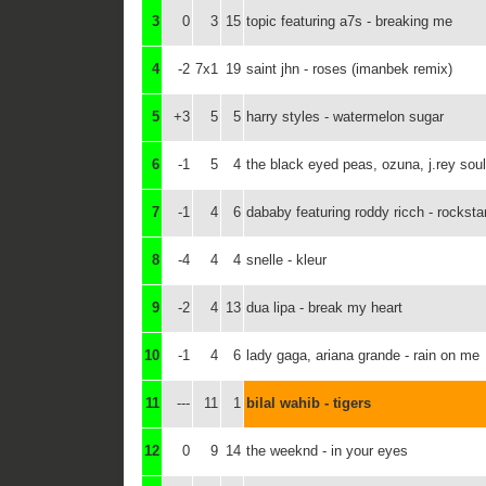
3
0
3
15
topic featuring a7s - breaking me
4
-2
7x1
19
saint jhn - roses (imanbek remix)
5
+3
5
5
harry styles - watermelon sugar
6
-1
5
4
the black eyed peas, ozuna, j.rey sou
7
-1
4
6
dababy featuring roddy ricch - rocksta
8
-4
4
4
snelle - kleur
9
-2
4
13
dua lipa - break my heart
10
-1
4
6
lady gaga, ariana grande - rain on me
11
---
11
1
bilal wahib - tigers
12
0
9
14
the weeknd - in your eyes