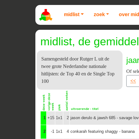
midlist
zoek
over mid
midlist, de gemiddel
jaa
Samengesteld door Rutger L uit de
twee grote Nederlandse nationale
Of sel
hitlijsten: de Top 40 en de Single Top
<<
100
1
+15
1x1
2
jason derulo & jawsh 685 - savage love
2
-1
1x1
4
conkarah featuring shaggy - banana