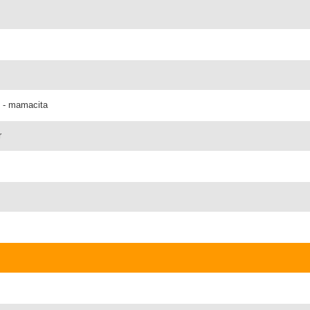
l - mamacita
r