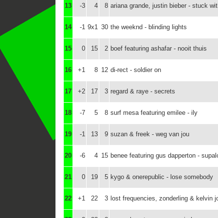
13
-3
4
8
ariana grande, justin bieber - stuck wi
14
-1
9x1
30
the weeknd - blinding lights
15
0
15
2
boef featuring ashafar - nooit thuis
16
+1
8
12
di-rect - soldier on
17
+2
17
3
regard & raye - secrets
18
-7
5
8
surf mesa featuring emilee - ily
19
-1
13
9
suzan & freek - weg van jou
20
-6
4
15
benee featuring gus dapperton - supal
21
0
19
5
kygo & onerepublic - lose somebody
22
+1
22
3
lost frequencies, zonderling & kelvin j