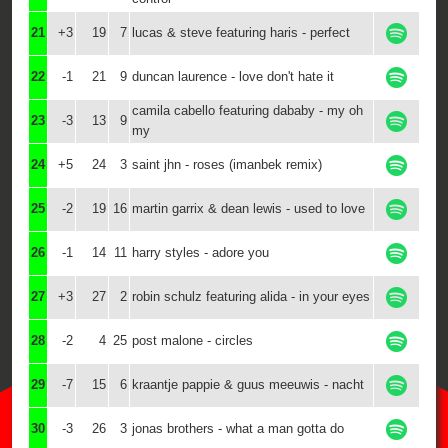
21
+3
19
7
lucas & steve featuring haris - perfect
22
-1
21
9
duncan laurence - love don't hate it
camila cabello featuring dababy - my oh
23
-3
13
9
my
24
+5
24
3
saint jhn - roses (imanbek remix)
25
-2
19
16
martin garrix & dean lewis - used to love
26
-1
14
11
harry styles - adore you
27
+3
27
2
robin schulz featuring alida - in your eyes
28
-2
4
25
post malone - circles
29
-7
15
6
kraantje pappie & guus meeuwis - nacht
30
-3
26
3
jonas brothers - what a man gotta do