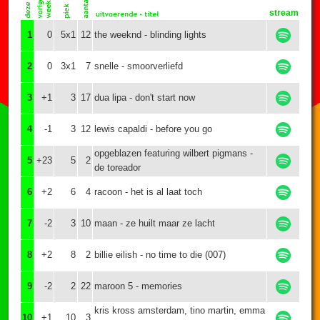
stream
1
0
5x1
12
the weeknd - blinding lights
2
0
3x1
7
snelle - smoorverliefd
3
+1
3
17
dua lipa - don't start now
4
-1
3
12
lewis capaldi - before you go
opgeblazen featuring wilbert pigmans -
5
+23
5
2
de toreador
6
+2
6
4
racoon - het is al laat toch
7
-2
3
10
maan - ze huilt maar ze lacht
8
+2
8
2
billie eilish - no time to die (007)
9
-2
2
22
maroon 5 - memories
kris kross amsterdam, tino martin, emma
10
+1
10
3