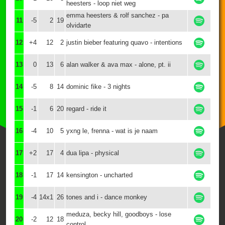
heesters - loop niet weg
emma heesters & rolf sanchez - pa
11
-5
2
19
olvidarte
12
+4
12
2
justin bieber featuring quavo - intentions
13
0
13
6
alan walker & ava max - alone, pt. ii
14
-5
8
14
dominic fike - 3 nights
15
-1
6
20
regard - ride it
16
-4
10
5
yxng le, frenna - wat is je naam
17
+2
17
4
dua lipa - physical
18
-1
17
14
kensington - uncharted
19
-4
14x1
26
tones and i - dance monkey
meduza, becky hill, goodboys - lose
20
-2
12
18
control