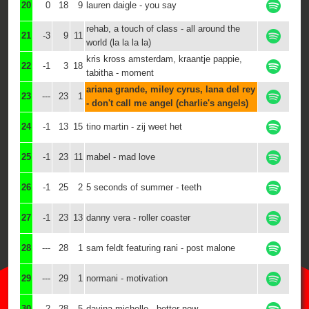
20
0
18
9
lauren daigle - you say
rehab, a touch of class - all around the
21
-3
9
11
world (la la la la)
kris kross amsterdam, kraantje pappie,
22
-1
3
18
tabitha - moment
ariana grande, miley cyrus, lana del rey
23
---
23
1
- don't call me angel (charlie's angels)
24
-1
13
15
tino martin - zij weet het
25
-1
23
11
mabel - mad love
26
-1
25
2
5 seconds of summer - teeth
27
-1
23
13
danny vera - roller coaster
28
---
28
1
sam feldt featuring rani - post malone
29
---
29
1
normani - motivation
30
-2
28
5
davina michelle - better now