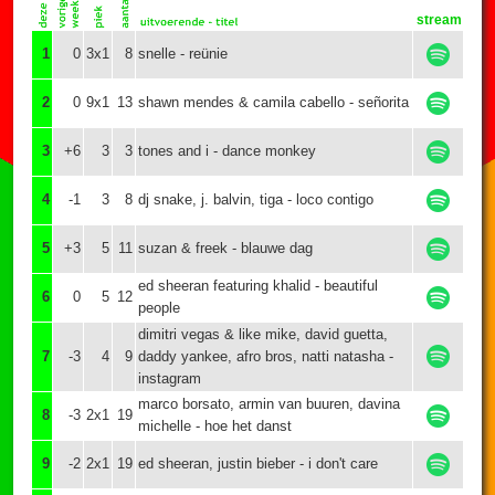
stream
1
0
3x1
8
snelle - reünie
2
0
9x1
13
shawn mendes & camila cabello - señorita
3
+6
3
3
tones and i - dance monkey
4
-1
3
8
dj snake, j. balvin, tiga - loco contigo
5
+3
5
11
suzan & freek - blauwe dag
ed sheeran featuring khalid - beautiful
6
0
5
12
people
dimitri vegas & like mike, david guetta,
7
-3
4
9
daddy yankee, afro bros, natti natasha -
instagram
marco borsato, armin van buuren, davina
8
-3
2x1
19
michelle - hoe het danst
9
-2
2x1
19
ed sheeran, justin bieber - i don't care