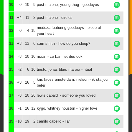
10
0
10
9
post malone, young thug - goodbyes
11
+4
11
2
post malone - circles
meduza featuring goodboys - piece of
12
0
4
18
your heart
13
+3
13
6
sam smith - how do you sleep?
14
-3
10
10
maan - zo kan het dus ook
15
-2
6
16
tiësto, jonas blue, rita ora - ritual
kris kross amsterdam, nielson - ik sta jou
16
+3
16
5
beter
17
-3
10
26
lewis capaldi - someone you loved
18
-1
16
12
kygo, whitney houston - higher love
19
+10
19
2
camilo cabello - liar