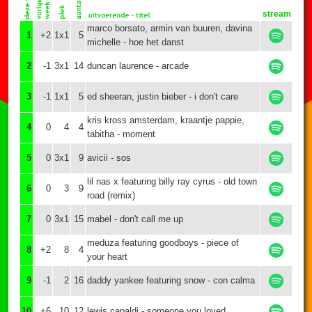
stream
marco borsato, armin van buuren, davina
1
+2
1x1
5
michelle - hoe het danst
2
-1
3x1
14
duncan laurence - arcade
3
-1
1x1
5
ed sheeran, justin bieber - i don't care
kris kross amsterdam, kraantje pappie,
4
0
4
4
tabitha - moment
5
0
3x1
9
avicii - sos
lil nas x featuring billy ray cyrus - old town
6
0
3
9
road (remix)
7
0
3x1
15
mabel - don't call me up
meduza featuring goodboys - piece of
8
+2
8
4
your heart
9
-1
2
16
daddy yankee featuring snow - con calma
10
+6
10
12
lewis capaldi - someone you loved