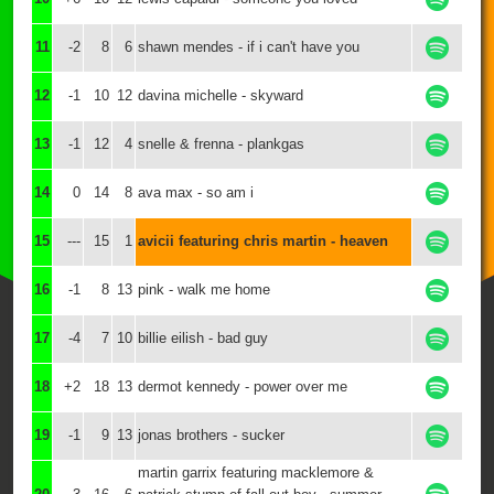
11
-2
8
6
shawn mendes - if i can't have you
12
-1
10
12
davina michelle - skyward
13
-1
12
4
snelle & frenna - plankgas
14
0
14
8
ava max - so am i
15
---
15
1
avicii featuring chris martin - heaven
16
-1
8
13
pink - walk me home
17
-4
7
10
billie eilish - bad guy
18
+2
18
13
dermot kennedy - power over me
19
-1
9
13
jonas brothers - sucker
martin garrix featuring macklemore &