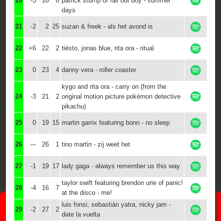
20
-3
16
6
patrick stump of fall out boy - summer
days
21
-2
2
25
suzan & freek - als het avond is
22
+6
22
2
tiësto, jonas blue, rita ora - ritual
23
0
23
4
danny vera - roller coaster
kygo and rita ora - carry on (from the
24
-3
21
2
original motion picture pokémon detective
pikachu)
25
0
19
15
martin garrix featuring bonn - no sleep
26
---
26
1
tino martin - zij weet het
27
-1
19
17
lady gaga - always remember us this way
taylor swift featuring brendon urie of panic!
28
-4
16
7
at the disco - me!
luis fonsi, sebastián yatra, nicky jam -
29
-2
27
2
date la vuelta