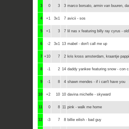
3
0
3
3
marco borsato, armin van buuren, dav
4
+1
3x1
7
avicii - sos
5
+1
3
7
lil nas x featuring billy ray cyrus - o
6
-2
3x1
13
mabel - don't call me up
7
+10
7
2
kris kross amsterdam, kraantje papp
8
-1
2
14
daddy yankee featuring snow - con 
9
-1
8
4
shawn mendes - if i can't have you
10
+2
10
10
davina michelle - skyward
11
0
8
11
pink - walk me home
12
-3
7
8
billie eilish - bad guy