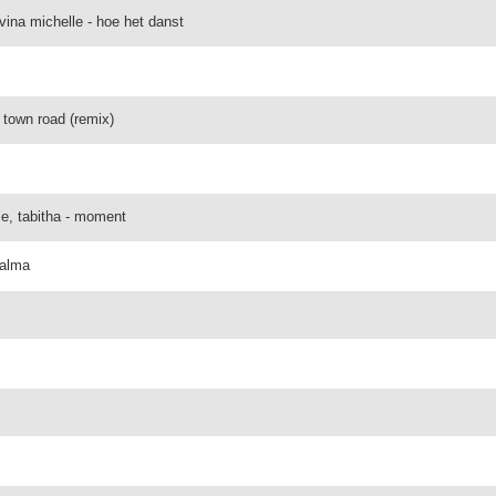
ina michelle - hoe het danst
ld town road (remix)
ie, tabitha - moment
calma