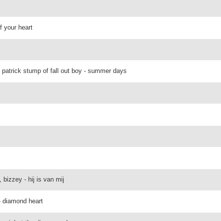
f your heart
 patrick stump of fall out boy - summer days
bizzey - hij is van mij
- diamond heart