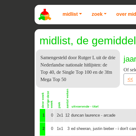
midlist
zoek
over mid
midlist, de gemiddel
jaa
Samengesteld door Rutger L uit de drie
Nederlandse nationale hitlijsten: de
Of sel
Top 40, de Single Top 100 en de 3fm
<<
Mega Top 50
1
0
2x1
12
duncan laurence - arcade
2
0
1x1
3
ed sheeran, justin bieber - i don't car