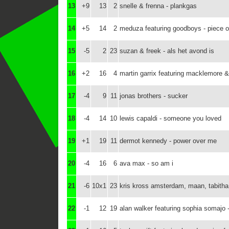
13
+9
13
2
snelle & frenna - plankgas
14
+5
14
2
meduza featuring goodboys - piece o
15
-5
2
23
suzan & freek - als het avond is
16
+2
16
4
martin garrix featuring macklemore &
17
-4
9
11
jonas brothers - sucker
18
-4
14
10
lewis capaldi - someone you loved
19
+1
19
11
dermot kennedy - power over me
20
-4
16
6
ava max - so am i
21
-6
10x1
23
kris kross amsterdam, maan, tabitha, 
22
-1
12
19
alan walker featuring sophia somajo 