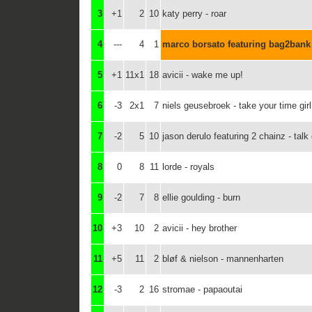
3
+1
2
10
katy perry - roar
4
---
4
1
marco borsato featuring bag2bank 
5
+1
11x1
18
avicii - wake me up!
6
-3
2x1
7
niels geusebroek - take your time girl
7
-2
5
10
jason derulo featuring 2 chainz - talk 
8
0
8
11
lorde - royals
9
-2
7
8
ellie goulding - burn
10
+3
10
2
avicii - hey brother
11
+5
11
2
bløf & nielson - mannenharten
12
-3
2
16
stromae - papaoutai