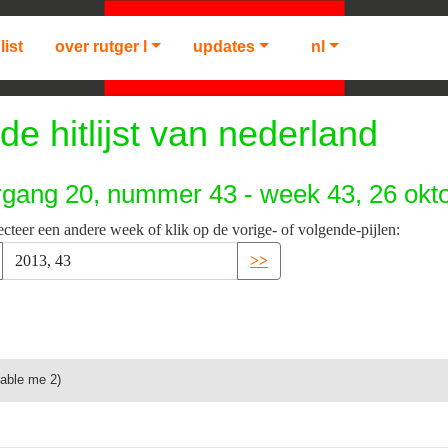
list
over rutger l
updates
nl
de hitlijst van nederland
rgang 20, nummer 43 - week 43, 26 okt
ecteer een andere week of klik op de vorige- of volgende-pijlen:
>>
cable me 2)