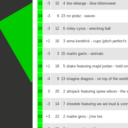
13
-3
10
4
ilse delange - blue bittersweet
14
-3
6
23
mr probz - waves
15
-3
12
6
miley cyrus - wrecking ball
16
+1
16
3
anna kendrick - cups (pitch perfect's
17
-3
3
15
martin garrix - animals
18
+1
18
5
drake featuring majid jordan - hold o
19
-4
9
13
imagine dragons - on top of the world
20
0
20
2
afrojack featuring spree wilson - the 
21
-3
14
7
showtek featuring we are loud & son
22
+3
22
2
maitre gims - j'me tire