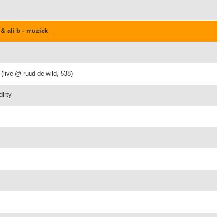
& ali b - muziek
 (live @ ruud de wild, 538)
dirty