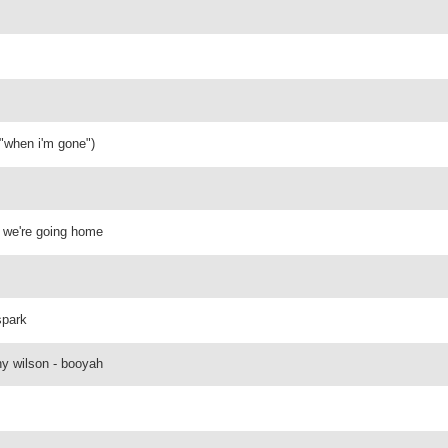
 "when i'm gone")
n we're going home
spark
ny wilson - booyah