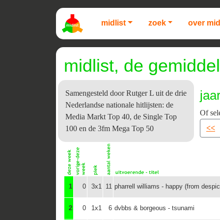
midlist
zoek
over mid
midlist, de gemiddel
jaa
Samengesteld door Rutger L uit de drie
Nederlandse nationale hitlijsten: de
Of sel
Media Markt Top 40, de Single Top
<<
100 en de 3fm Mega Top 50
1
0
3x1
11
pharrell williams - happy (from despi
2
0
1x1
6
dvbbs & borgeous - tsunami