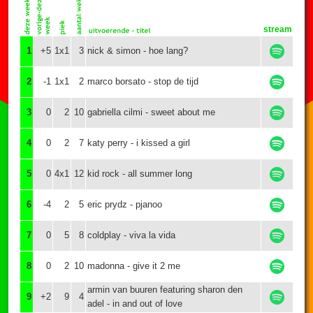
stream
1
+5
1x1
3
nick & simon - hoe lang?
2
-1
1x1
2
marco borsato - stop de tijd
3
0
2
10
gabriella cilmi - sweet about me
4
0
2
7
katy perry - i kissed a girl
5
0
4x1
12
kid rock - all summer long
6
-4
2
5
eric prydz - pjanoo
7
0
5
8
coldplay - viva la vida
8
0
2
10
madonna - give it 2 me
armin van buuren featuring sharon den
9
+2
9
4
adel - in and out of love