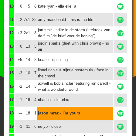
10
0
5
8
kate ryan - ella elle l'a
11
-2
7x1
23
amy macdonald - this is the life
jan smit - stilte in de storm (titeltrack van
12
+3
2x1
8
de film "de brief voor de koning")
jordin sparks (duet with chris brown) - no
13
0
13
5
air
14
+5
14
3
keane - spiralling
lionel richie & trijntje oosterhuis - face in
15
-3
10
7
the crowd
axwell & bob sinclar featuring ron carroll -
16
-2
14
3
what a wonderful world
17
-1
16
4
rihanna - disturbia
18
---
18
1
jason mraz - i'm yours
19
-1
11
6
ne-yo - closer