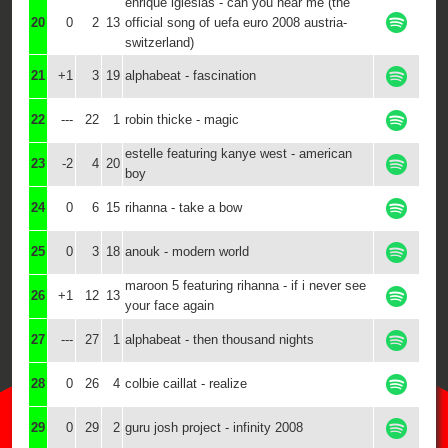
enrique iglesias - can you hear me (the
20
0
2
13
official song of uefa euro 2008 austria-
switzerland)
21
+1
3
19
alphabeat - fascination
22
---
22
1
robin thicke - magic
estelle featuring kanye west - american
23
-2
4
20
boy
24
0
6
15
rihanna - take a bow
25
0
3
18
anouk - modern world
maroon 5 featuring rihanna - if i never see
26
+1
12
13
your face again
27
---
27
1
alphabeat - then thousand nights
28
0
26
4
colbie caillat - realize
29
0
29
2
guru josh project - infinity 2008