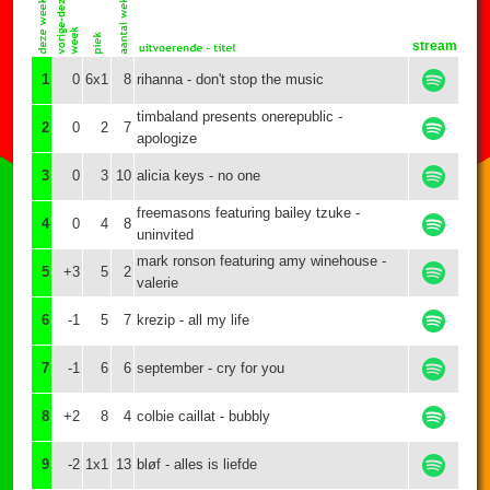
stream
1
0
6x1
8
rihanna - don't stop the music
timbaland presents onerepublic -
2
0
2
7
apologize
3
0
3
10
alicia keys - no one
freemasons featuring bailey tzuke -
4
0
4
8
uninvited
mark ronson featuring amy winehouse -
5
+3
5
2
valerie
6
-1
5
7
krezip - all my life
7
-1
6
6
september - cry for you
8
+2
8
4
colbie caillat - bubbly
9
-2
1x1
13
bløf - alles is liefde