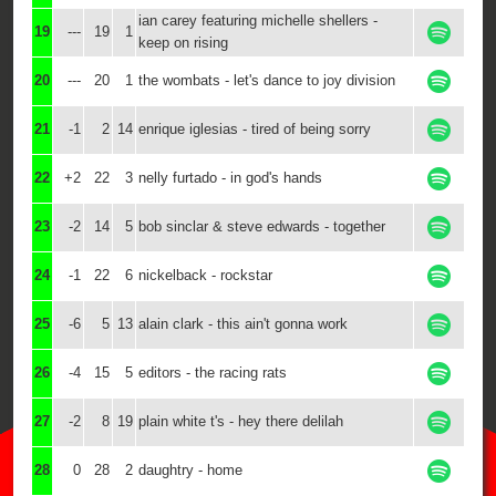
ian carey featuring michelle shellers -
19
---
19
1
keep on rising
20
---
20
1
the wombats - let's dance to joy division
21
-1
2
14
enrique iglesias - tired of being sorry
22
+2
22
3
nelly furtado - in god's hands
23
-2
14
5
bob sinclar & steve edwards - together
24
-1
22
6
nickelback - rockstar
25
-6
5
13
alain clark - this ain't gonna work
26
-4
15
5
editors - the racing rats
27
-2
8
19
plain white t's - hey there delilah
28
0
28
2
daughtry - home