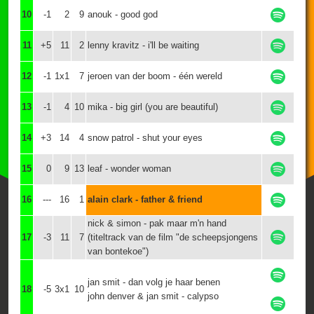
10
-1
2
9
anouk - good god
11
+5
11
2
lenny kravitz - i'll be waiting
12
-1
1x1
7
jeroen van der boom - één wereld
13
-1
4
10
mika - big girl (you are beautiful)
14
+3
14
4
snow patrol - shut your eyes
15
0
9
13
leaf - wonder woman
16
---
16
1
alain clark - father & friend
nick & simon - pak maar m'n hand
17
-3
11
7
(titeltrack van de film "de scheepsjongens
van bontekoe")
jan smit - dan volg je haar benen
18
-5
3x1
10
john denver & jan smit - calypso