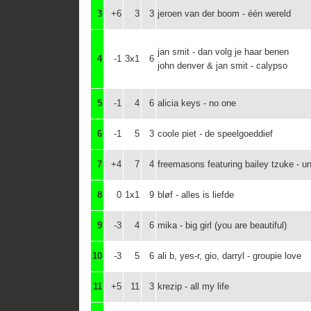
3
+6
3
3
jeroen van der boom - één wereld
jan smit - dan volg je haar benen
4
-1
3x1
6
john denver & jan smit - calypso
5
-1
4
6
alicia keys - no one
6
-1
5
3
coole piet - de speelgoeddief
7
+4
7
4
freemasons featuring bailey tzuke - un
8
0
1x1
9
bløf - alles is liefde
9
-3
4
6
mika - big girl (you are beautiful)
10
-3
5
6
ali b, yes-r, gio, darryl - groupie love
11
+5
11
3
krezip - all my life