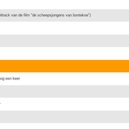
eltrack van de film "de scheepsjongens van bontekoe")
nog een keer
r