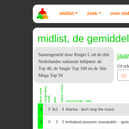
midlist
zoek
over mid
midlist, de gemiddel
jaa
Samengesteld door Rutger L uit de drie
Nederlandse nationale hitlijsten: de
Of sel
Top 40, de Single Top 100 en de 3fm
<<
Mega Top 50
1
0
3x1
4
rihanna - don't stop the music
2
0
2
3
timbaland presents onerepublic - apol