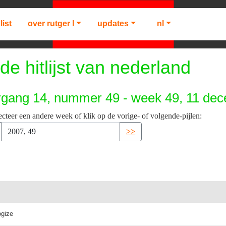
list
over rutger l
updates
nl
de hitlijst van nederland
rgang 14, nummer 49 - week 49, 11 de
ecteer een andere week of klik op de vorige- of volgende-pijlen:
>>
ogize