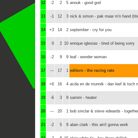
12
-2
2
5
anouk - good god
13
-1
12
3
nick & simon - pak maar m'n hand (tit
14
+3
14
2
september - cry for you
15
0
2
10
enrique iglesias - tired of being sorry
16
-2
9
9
leaf - wonder woman
17
---
17
1
editors - the racing rats
18
+6
16
4
acda en de munnik - dan leef ik toch 
19
-6
3
9
samim - heater
20
---
20
1
bob sinclar & steve edwards - togethe
21
-2
5
9
alain clark - this ain't gonna work