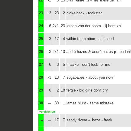
22
-2
8
15
plain white t's - hey there delilah
23
+3
23
2
nickelback - rockstar
24
-6
2x1
23
jeroen van der boom - jij bent zo
25
-3
17
4
within temptation - all i need
26
-3
2x1
10
andré hazes & andré hazes jr - bedank
27
-6
3
5
maaike - don't look for me
28
-3
13
7
sugababes - about you now
29
0
2
18
fergie - big girls don't cry
30
---
30
1
james blunt - same mistake
--
---
17
7
sandy rivera & haze - freak