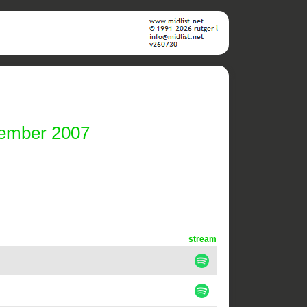
cember 2007
stream