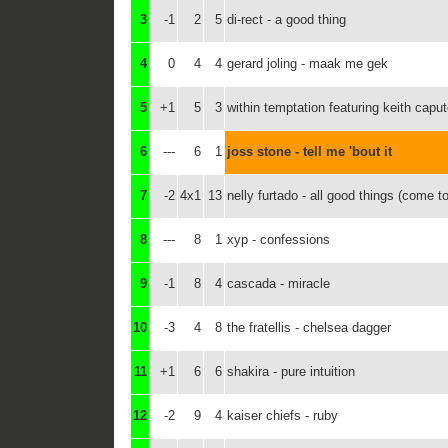
3
-1
2
5
di-rect - a good thing
4
0
4
4
gerard joling - maak me gek
5
+1
5
3
within temptation featuring keith cap
6
---
6
1
joss stone - tell me 'bout it
7
-2
4x1
13
nelly furtado - all good things (come t
8
---
8
1
xyp - confessions
9
-1
8
4
cascada - miracle
10
-3
4
8
the fratellis - chelsea dagger
11
+1
6
6
shakira - pure intuition
12
-2
9
4
kaiser chiefs - ruby