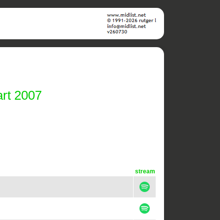
rt 2007
stream