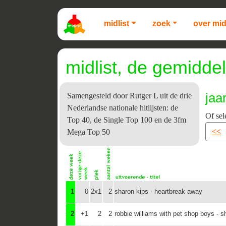
midlist
zoek
over mid
midlist, de gemiddel
jaa
Samengesteld door Rutger L uit de drie
Nederlandse nationale hitlijsten: de
Of sel
Top 40, de Single Top 100 en de 3fm
<<
Mega Top 50
1
0
2x1
2
sharon kips - heartbreak away
2
+1
2
2
robbie williams with pet shop boys - 