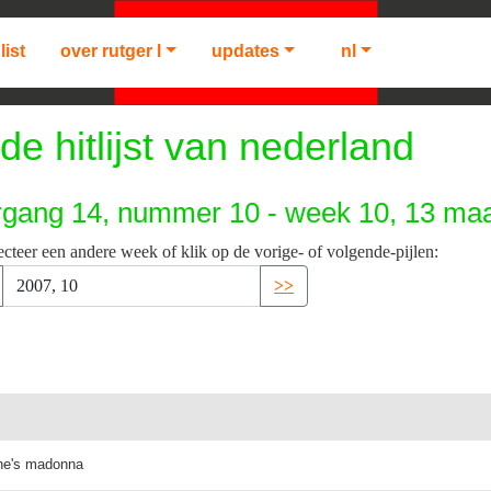
list
over rutger l
updates
nl
de hitlijst van nederland
rgang 14, nummer 10 - week 10, 13 maa
ecteer een andere week of klik op de vorige- of volgende-pijlen:
>>
she's madonna