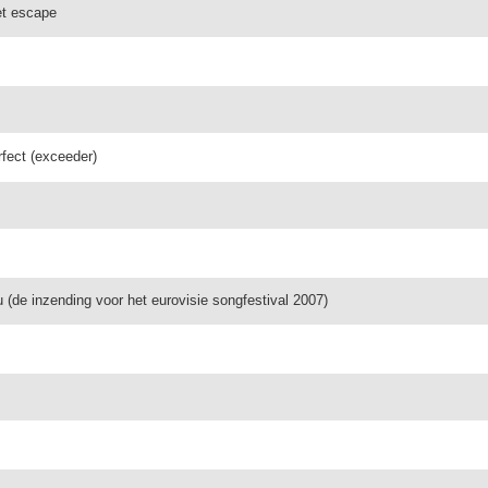
et escape
fect (exceeder)
u (de inzending voor het eurovisie songfestival 2007)