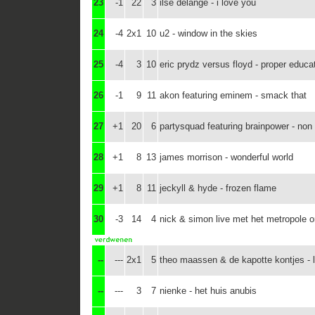
23
-1
22
3
ilse delange - i love you
24
-4
2x1
10
u2 - window in the skies
25
-4
3
10
eric prydz versus floyd - proper educa
26
-1
9
11
akon featuring eminem - smack that
27
+1
20
6
partysquad featuring brainpower - non
28
+1
8
13
james morrison - wonderful world
29
+1
8
11
jeckyll & hyde - frozen flame
30
-3
14
4
nick & simon live met het metropole o
--
---
2x1
5
theo maassen & de kapotte kontjes - 
--
---
3
7
nienke - het huis anubis