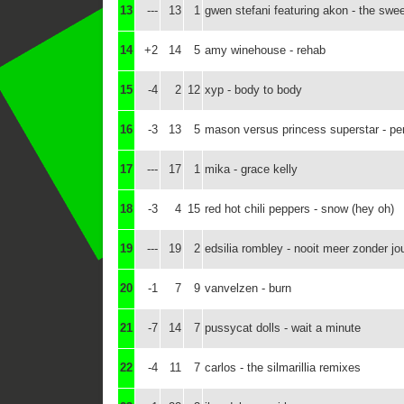
13
---
13
1
gwen stefani featuring akon - the swe
14
+2
14
5
amy winehouse - rehab
15
-4
2
12
xyp - body to body
16
-3
13
5
mason versus princess superstar - per
17
---
17
1
mika - grace kelly
18
-3
4
15
red hot chili peppers - snow (hey oh)
19
---
19
2
edsilia rombley - nooit meer zonder jo
20
-1
7
9
vanvelzen - burn
21
-7
14
7
pussycat dolls - wait a minute
22
-4
11
7
carlos - the silmarillia remixes