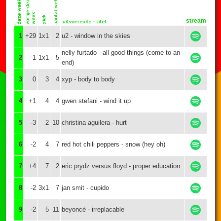
stream
1
+29
1x1
2
u2 - window in the skies
nelly furtado - all good things (come to an
2
-1
1x1
5
end)
3
0
3
4
xyp - body to body
4
+1
4
4
gwen stefani - wind it up
5
-3
2
10
christina aguilera - hurt
6
-2
4
7
red hot chili peppers - snow (hey oh)
7
+4
7
2
eric prydz versus floyd - proper education
8
-2
3x1
7
jan smit - cupido
9
-2
5
11
beyoncé - irreplacable