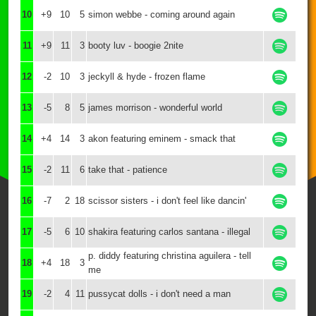
10
+9
10
5
simon webbe - coming around again
11
+9
11
3
booty luv - boogie 2nite
12
-2
10
3
jeckyll & hyde - frozen flame
13
-5
8
5
james morrison - wonderful world
14
+4
14
3
akon featuring eminem - smack that
15
-2
11
6
take that - patience
16
-7
2
18
scissor sisters - i don't feel like dancin'
17
-5
6
10
shakira featuring carlos santana - illegal
p. diddy featuring christina aguilera - tell
18
+4
18
3
me
19
-2
4
11
pussycat dolls - i don't need a man