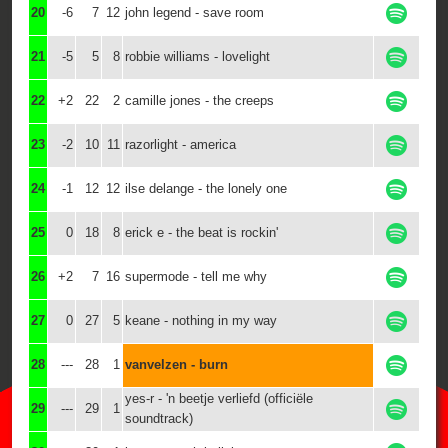
20
-6
7
12
john legend - save room
21
-5
5
8
robbie williams - lovelight
22
+2
22
2
camille jones - the creeps
23
-2
10
11
razorlight - america
24
-1
12
12
ilse delange - the lonely one
25
0
18
8
erick e - the beat is rockin'
26
+2
7
16
supermode - tell me why
27
0
27
5
keane - nothing in my way
28
---
28
1
vanvelzen - burn
yes-r - 'n beetje verliefd (officiële
29
---
29
1
soundtrack)