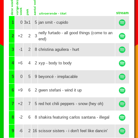
stream
1
0
3x1
5
jan smit - cupido
nelly furtado - all good things (come to an
2
+2
2
3
end)
3
-1
2
8
christina aguilera - hurt
4
+6
4
2
xyp - body to body
5
0
5
9
beyoncé - irreplacable
6
+9
6
2
gwen stefani - wind it up
7
+2
7
5
red hot chili peppers - snow (hey oh)
8
-2
6
8
shakira featuring carlos santana - illegal
9
-6
2
16
scissor sisters - i don't feel like dancin'