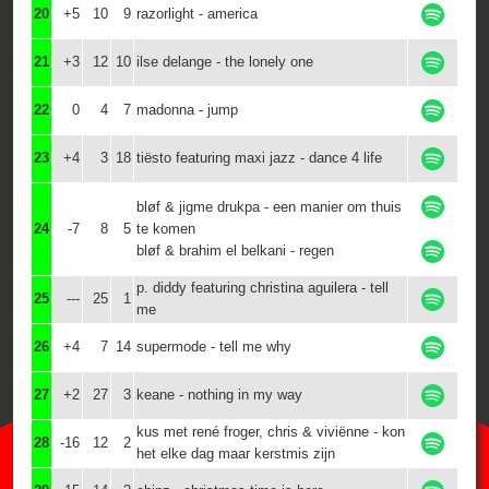
20
+5
10
9
razorlight - america
21
+3
12
10
ilse delange - the lonely one
22
0
4
7
madonna - jump
23
+4
3
18
tiësto featuring maxi jazz - dance 4 life
bløf & jigme drukpa - een manier om thuis
24
-7
8
5
te komen
bløf & brahim el belkani - regen
p. diddy featuring christina aguilera - tell
25
---
25
1
me
26
+4
7
14
supermode - tell me why
27
+2
27
3
keane - nothing in my way
kus met rené froger, chris & viviënne - kon
28
-16
12
2
het elke dag maar kerstmis zijn