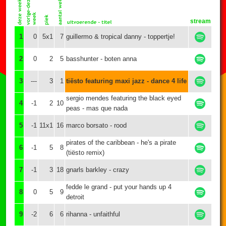
stream
1
0
5x1
7
guillermo & tropical danny - toppertje!
2
0
2
5
basshunter - boten anna
3
---
3
1
tiësto featuring maxi jazz - dance 4 life
sergio mendes featuring the black eyed
4
-1
2
10
peas - mas que nada
5
-1
11x1
16
marco borsato - rood
pirates of the caribbean - he's a pirate
6
-1
5
8
(tiësto remix)
7
-1
3
18
gnarls barkley - crazy
fedde le grand - put your hands up 4
8
0
5
9
detroit
9
-2
6
6
rihanna - unfaithful