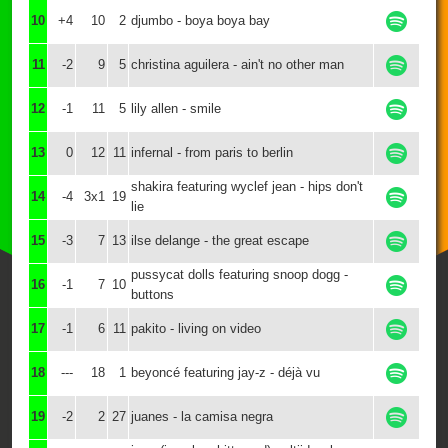
10
+4
10
2
djumbo - boya boya bay
11
-2
9
5
christina aguilera - ain't no other man
12
-1
11
5
lily allen - smile
13
0
12
11
infernal - from paris to berlin
shakira featuring wyclef jean - hips don't
14
-4
3x1
19
lie
15
-3
7
13
ilse delange - the great escape
pussycat dolls featuring snoop dogg -
16
-1
7
10
buttons
17
-1
6
11
pakito - living on video
18
---
18
1
beyoncé featuring jay-z - déjà vu
19
-2
2
27
juanes - la camisa negra