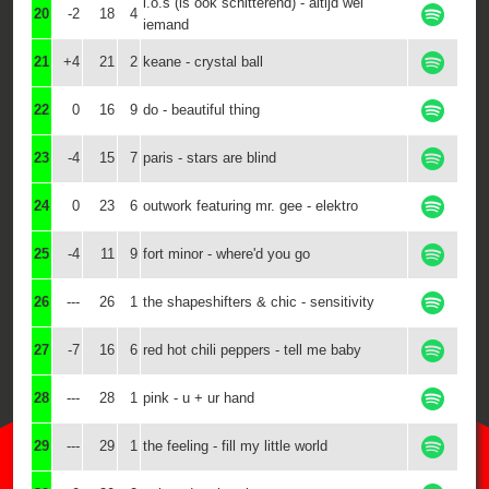
i.o.s (is ook schitterend) - altijd wel
20
-2
18
4
iemand
21
+4
21
2
keane - crystal ball
22
0
16
9
do - beautiful thing
23
-4
15
7
paris - stars are blind
24
0
23
6
outwork featuring mr. gee - elektro
25
-4
11
9
fort minor - where'd you go
26
---
26
1
the shapeshifters & chic - sensitivity
27
-7
16
6
red hot chili peppers - tell me baby
28
---
28
1
pink - u + ur hand
29
---
29
1
the feeling - fill my little world