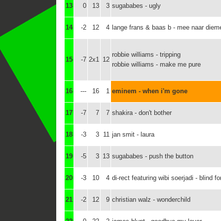
13
0
13
3
sugababes - ugly
14
-2
12
4
lange frans & baas b - mee naar diem
robbie williams - tripping
15
-7
2x1
12
robbie williams - make me pure
16
---
16
1
eminem - when i'm gone
17
-7
7
7
shakira - don't bother
18
-3
3
11
jan smit - laura
19
-5
3
13
sugababes - push the button
20
-3
10
4
di-rect featuring wibi soerjadi - blind f
21
-2
12
9
christian walz - wonderchild