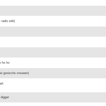
radio edit)
o ho ho
erie gooische vrouwen)
art
 digger