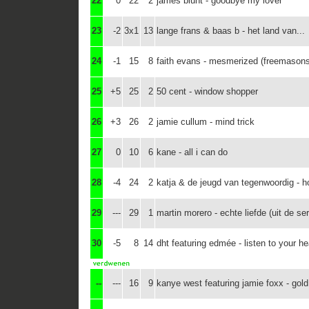
22
0
22
2
james blunt - goodbye my lover
23
-2
3x1
13
lange frans & baas b - het land van...
24
-1
15
8
faith evans - mesmerized (freemasons 
25
+5
25
2
50 cent - window shopper
26
+3
26
2
jamie cullum - mind trick
27
0
10
6
kane - all i can do
28
-4
24
2
katja & de jeugd van tegenwoordig - h
29
---
29
1
martin morero - echte liefde (uit de s
30
-5
8
14
dht featuring edmée - listen to your he
--
---
16
9
kanye west featuring jamie foxx - gold