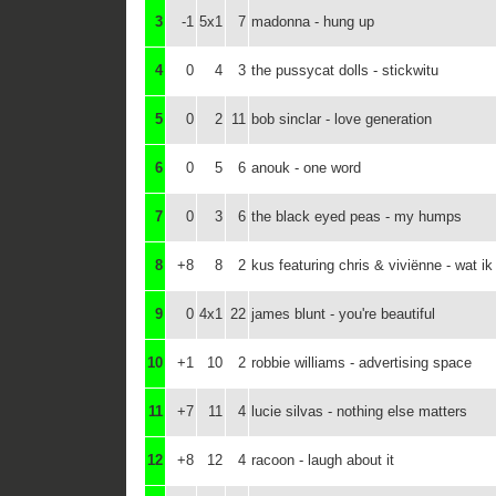
3
-1
5x1
7
madonna - hung up
4
0
4
3
the pussycat dolls - stickwitu
5
0
2
11
bob sinclar - love generation
6
0
5
6
anouk - one word
7
0
3
6
the black eyed peas - my humps
8
+8
8
2
kus featuring chris & viviënne - wat ik 
9
0
4x1
22
james blunt - you're beautiful
10
+1
10
2
robbie williams - advertising space
11
+7
11
4
lucie silvas - nothing else matters
12
+8
12
4
racoon - laugh about it