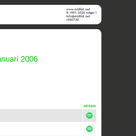
anuari 2006
stream