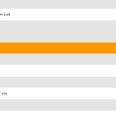
en-zuid
or you