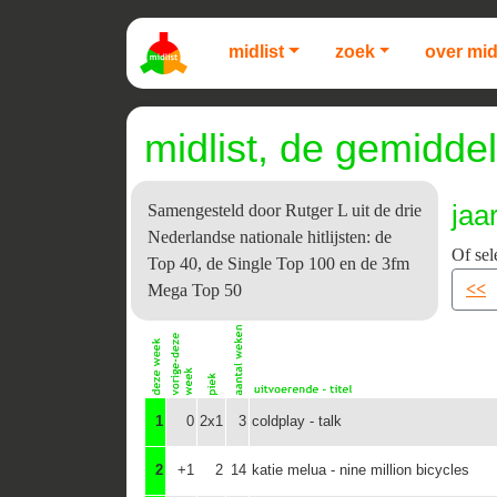
midlist
zoek
over mid
midlist, de gemiddel
jaa
Samengesteld door Rutger L uit de drie
Nederlandse nationale hitlijsten: de
Of sel
Top 40, de Single Top 100 en de 3fm
<<
Mega Top 50
1
0
2x1
3
coldplay - talk
2
+1
2
14
katie melua - nine million bicycles