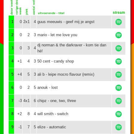
stream
1
0
2x1
4
guus meeuwis - geef mij je angst
2
0
2
3
mario - let me love you
dj norman & the darkraver - kom tie dan
3
0
3
4
hè!
4
+1
4
3
50 cent - candy shop
5
+4
5
3
ali b - leipe mocro flavour (remix)
6
0
2
5
anouk - lost
7
-3
4x1
6
chipz - one, two, three
8
+2
8
4
will smith - switch
9
-1
7
5
elize - automatic