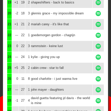
19
+1
19
2
shapeshifters - back to basics
20
-2
18
3
glennis grace - my impossible dream
21
+1
21
2
mariah carey - it's like that
22
---
22
1
goedemorgen gordon - chagrijn
23
0
22
3
rammstein - keine lust
24
---
24
1
kylie - giving you up
25
+5
25
2
cabin crew - star to fall
26
0
11
8
good charlotte - i just wanna live
27
---
27
1
john mayer - daughters
david guetta featuring jd davis - the world
28
-1
27
4
is mine