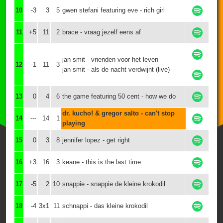
10
-3
3
5
gwen stefani featuring eve - rich girl
11
+5
11
2
brace - vraag jezelf eens af
jan smit - vrienden voor het leven
12
-1
11
3
jan smit - als de nacht verdwijnt (live)
13
0
4
6
the game featuring 50 cent - how we do
dr. kucho! & gregor salto - can't stop
14
---
14
1
playing
15
0
3
8
jennifer lopez - get right
16
+3
16
3
keane - this is the last time
17
-5
2
10
snappie - snappie de kleine krokodil
18
-4
3x1
11
schnappi - das kleine krokodil