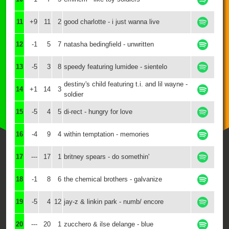
11
+9
11
2
good charlotte - i just wanna live
12
-1
5
7
natasha bedingfield - unwritten
13
-5
3
8
speedy featuring lumidee - sientelo
destiny's child featuring t.i. and lil wayne -
14
+1
14
3
soldier
15
-5
4
5
di-rect - hungry for love
16
-4
9
4
within temptation - memories
17
---
17
1
britney spears - do somethin'
18
-1
8
6
the chemical brothers - galvanize
19
-5
4
12
jay-z & linkin park - numb/ encore
20
---
20
1
zucchero & ilse delange - blue