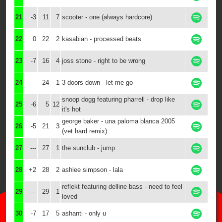
21
-3
11
7
scooter - one (always hardcore)
22
0
22
2
kasabian - processed beats
23
-7
16
4
joss stone - right to be wrong
24
---
24
1
3 doors down - let me go
snoop dogg featuring pharrell - drop like
25
-6
5
12
it's hot
george baker - una paloma blanca 2005
26
-5
21
3
(vet hard remix)
27
---
27
1
the sunclub - jump
28
+2
28
2
ashlee simpson - lala
reflekt featuring delline bass - need to feel
29
---
29
1
loved
30
-7
17
5
ashanti - only u