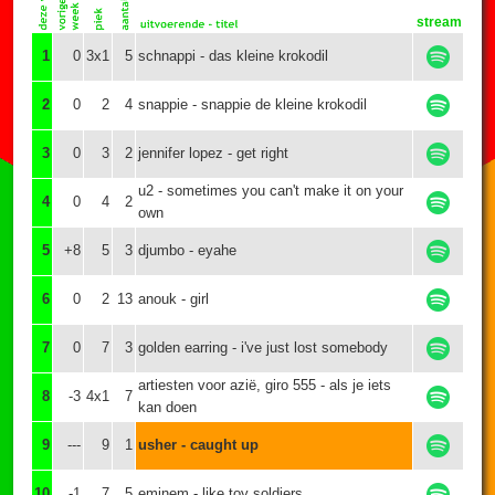
stream
1
0
3x1
5
schnappi - das kleine krokodil
2
0
2
4
snappie - snappie de kleine krokodil
3
0
3
2
jennifer lopez - get right
u2 - sometimes you can't make it on your
4
0
4
2
own
5
+8
5
3
djumbo - eyahe
6
0
2
13
anouk - girl
7
0
7
3
golden earring - i've just lost somebody
artiesten voor azië, giro 555 - als je iets
8
-3
4x1
7
kan doen
9
---
9
1
usher - caught up
10
-1
7
5
eminem - like toy soldiers