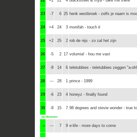
22
+2
22
4
blackstreet & mya - take me there
23
-7
6
25
henk westbroek - zelfs je naam is mo
24
+4
24
3
monifah - touch it
25
+2
25
2
rob de nijs - zo zal het zijn
26
-5
2
17
volumia! - hou me vast
27
-8
14
6
teletubbies - teletubbies zeggen "a-oh
28
---
28
1
prince - 1999
29
-6
23
4
honeyz - finally found
30
-8
15
7
98 degrees and stevie wonder - true to
--
---
7
9
e-life - more days to come