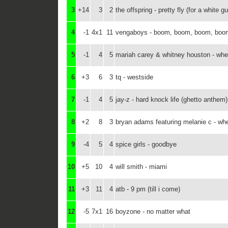
3
+14
3
2
the offspring - pretty fly (for a white g
4
-1
4x1
11
vengaboys - boom, boom, boom, boo
5
-1
4
5
mariah carey & whitney houston - whe
6
+3
6
3
tq - westside
7
-1
4
5
jay-z - hard knock life (ghetto anthem)
8
+2
8
3
bryan adams featuring melanie c - wh
9
-4
5
4
spice girls - goodbye
10
+5
10
4
will smith - miami
11
+3
11
4
atb - 9 pm (till i come)
12
-5
7x1
16
boyzone - no matter what