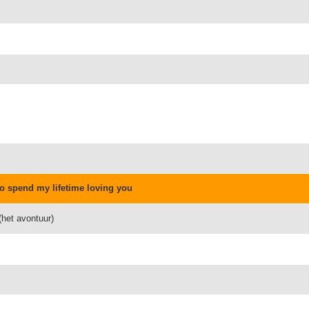
to spend my lifetime loving you
(het avontuur)