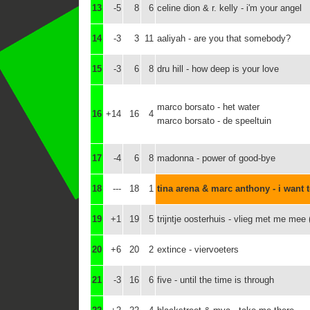
13
-5
8
6
celine dion & r. kelly - i'm your angel
14
-3
3
11
aaliyah - are you that somebody?
15
-3
6
8
dru hill - how deep is your love
marco borsato - het water
16
+14
16
4
marco borsato - de speeltuin
17
-4
6
8
madonna - power of good-bye
18
---
18
1
tina arena & marc anthony - i want 
19
+1
19
5
trijntje oosterhuis - vlieg met me mee 
20
+6
20
2
extince - viervoeters
21
-3
16
6
five - until the time is through