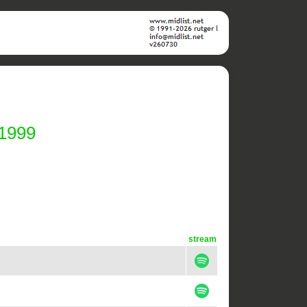
 1999
stream