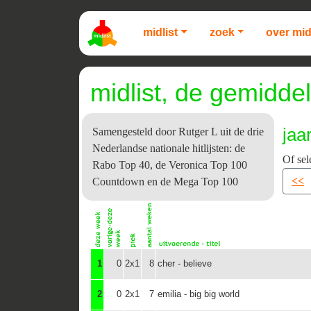
midlist
zoek
over mid
midlist, de gemiddel
jaa
Samengesteld door Rutger L uit de drie
Nederlandse nationale hitlijsten: de
Of sel
Rabo Top 40, de Veronica Top 100
<<
Countdown en de Mega Top 100
1
0
2x1
8
cher - believe
2
0
2x1
7
emilia - big big world