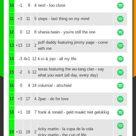
10
-1
9
4
next - too close
11
+3
11
5
steps - last thing on my mind
12
0
12
8
shania twain - you're still the one
puff daddy featuring jimmy page - come
13
+13
13
2
with me
14
-3
4x1
12
k-ci & jojo - all my life
texas featuring the wu-tang clan - say
15
-2
6
12
what you want (all day, every day)
16
0
4
14
volumia! - afscheid
17
+3
17
4
2pac - do for love
18
+1
18
7
frank & ronald - geld maakt niet gelukkig
ricky martin - la copa de la vida
19
+11
19
2
ricky martin - the cup of life