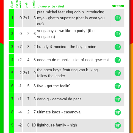
stream
pras michel featuring odb & introducing
1
0
3x1
5
mya - ghetto supastar (that is what you
are)
vengaboys - we like to party! (the
2
0
2
6
vengabus)
3
+7
3
2
brandy & monica - the boy is mine
4
+2
4
5
acda en de munnik - niet of nooit geweest
the soca boys featuring van b. king -
5
-2
3x1
9
follow the leader
6
-1
5
3
five - got the feelin'
7
+1
7
3
dario g - carnaval de paris
8
-4
2
7
ultimate kaos - casanova
9
-2
6
10
lighthouse family - high