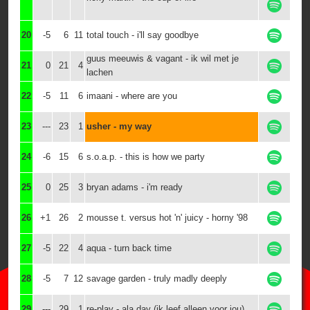
20
-5
6
11
total touch - i'll say goodbye
guus meeuwis & vagant - ik wil met je
21
0
21
4
lachen
22
-5
11
6
imaani - where are you
23
---
23
1
usher - my way
24
-6
15
6
s.o.a.p. - this is how we party
25
0
25
3
bryan adams - i'm ready
26
+1
26
2
mousse t. versus hot 'n' juicy - horny '98
27
-5
22
4
aqua - turn back time
28
-5
7
12
savage garden - truly madly deeply
29
---
29
1
re-play - ala day (ik leef alleen voor jou)