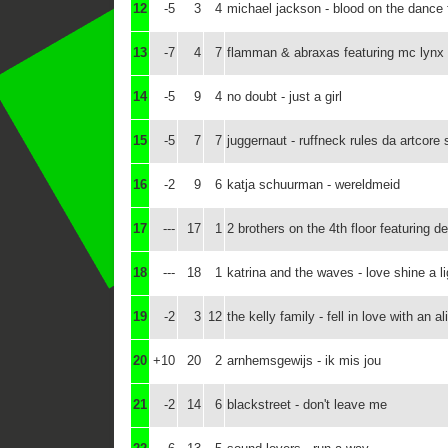
12
-5
3
4
michael jackson - blood on the dance 
13
-7
4
7
flamman & abraxas featuring mc lynx - i
14
-5
9
4
no doubt - just a girl
15
-5
7
7
juggernaut - ruffneck rules da artcore
16
-2
9
6
katja schuurman - wereldmeid
17
---
17
1
2 brothers on the 4th floor featuring d
18
---
18
1
katrina and the waves - love shine a li
19
-2
3
12
the kelly family - fell in love with an al
20
+10
20
2
arnhemsgewijs - ik mis jou
21
-2
14
6
blackstreet - don't leave me