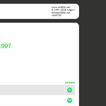
1997
stream