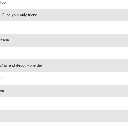
floor
'll be your only friend
 scene
es'ray and d-rock - one day
ght
ien