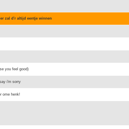
er zal d'r altijd eentje winnen
se you feel good)
 say i'm sorry
oor ome henk!