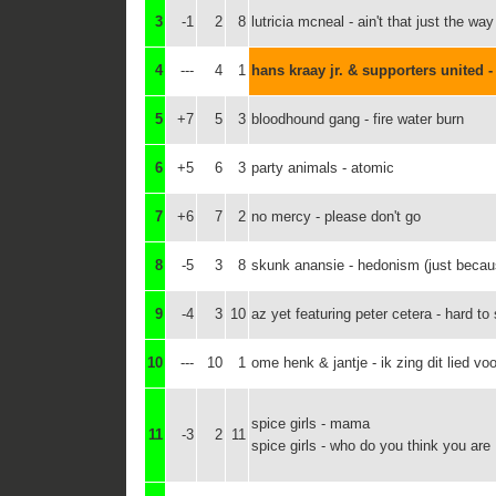
3
-1
2
8
lutricia mcneal - ain't that just the way
4
---
4
1
hans kraay jr. & supporters united - 
5
+7
5
3
bloodhound gang - fire water burn
6
+5
6
3
party animals - atomic
7
+6
7
2
no mercy - please don't go
8
-5
3
8
skunk anansie - hedonism (just becau
9
-4
3
10
az yet featuring peter cetera - hard to
10
---
10
1
ome henk & jantje - ik zing dit lied v
spice girls - mama
11
-3
2
11
spice girls - who do you think you are