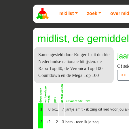
midlist
zoek
over mid
midlist, de gemiddel
jaa
Samengesteld door Rutger L uit de drie
Nederlandse nationale hitlijsten: de
Of sel
Rabo Top 40, de Veronica Top 100
<<
Countdown en de Mega Top 100
1
0
6x1
7
jantje smit - ik zing dit lied voor jou al
2
+2
2
3
hero - toen ik je zag