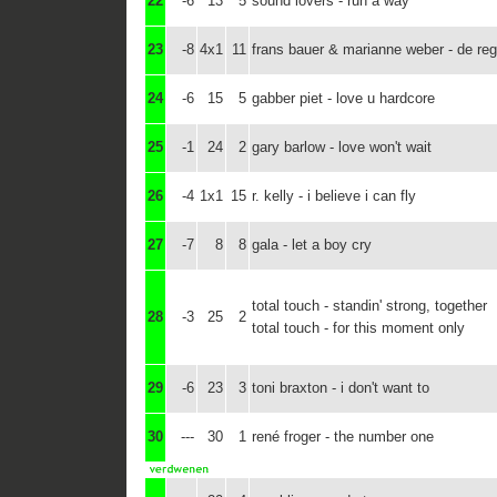
22
-6
13
5
sound lovers - run a way
23
-8
4x1
11
frans bauer & marianne weber - de re
24
-6
15
5
gabber piet - love u hardcore
25
-1
24
2
gary barlow - love won't wait
26
-4
1x1
15
r. kelly - i believe i can fly
27
-7
8
8
gala - let a boy cry
total touch - standin' strong, together
28
-3
25
2
total touch - for this moment only
29
-6
23
3
toni braxton - i don't want to
30
---
30
1
rené froger - the number one