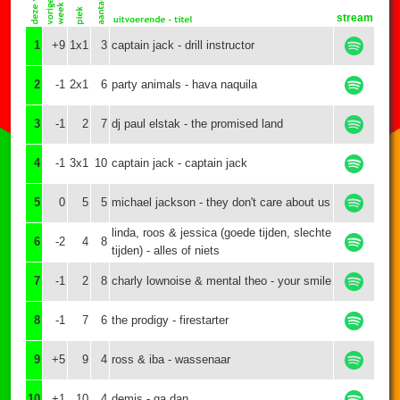
stream
1
+9
1x1
3
captain jack - drill instructor
2
-1
2x1
6
party animals - hava naquila
3
-1
2
7
dj paul elstak - the promised land
4
-1
3x1
10
captain jack - captain jack
5
0
5
5
michael jackson - they don't care about us
linda, roos & jessica (goede tijden, slechte
6
-2
4
8
tijden) - alles of niets
7
-1
2
8
charly lownoise & mental theo - your smile
8
-1
7
6
the prodigy - firestarter
9
+5
9
4
ross & iba - wassenaar
10
+1
10
4
demis - ga dan