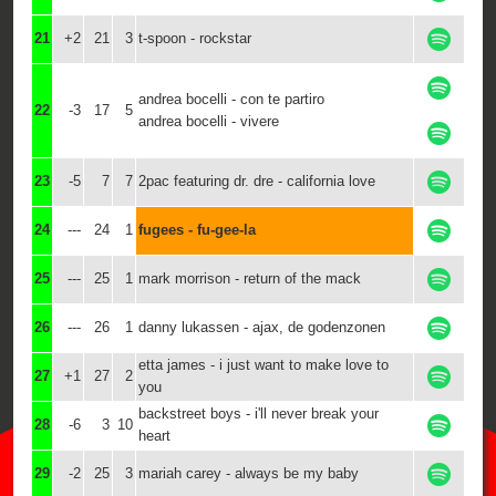
21
+2
21
3
t-spoon - rockstar
andrea bocelli - con te partiro
22
-3
17
5
andrea bocelli - vivere
23
-5
7
7
2pac featuring dr. dre - california love
24
---
24
1
fugees - fu-gee-la
25
---
25
1
mark morrison - return of the mack
26
---
26
1
danny lukassen - ajax, de godenzonen
etta james - i just want to make love to
27
+1
27
2
you
backstreet boys - i'll never break your
28
-6
3
10
heart
29
-2
25
3
mariah carey - always be my baby