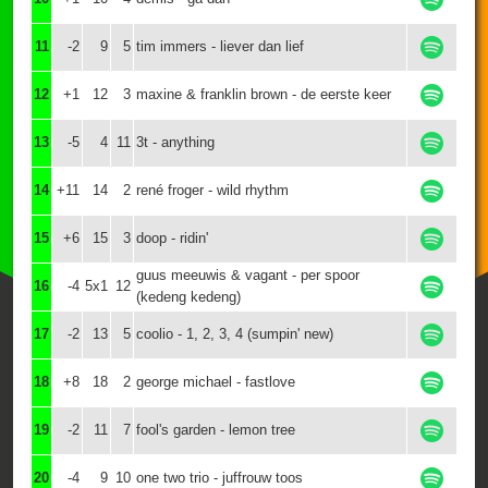
11
-2
9
5
tim immers - liever dan lief
12
+1
12
3
maxine & franklin brown - de eerste keer
13
-5
4
11
3t - anything
14
+11
14
2
rené froger - wild rhythm
15
+6
15
3
doop - ridin'
guus meeuwis & vagant - per spoor
16
-4
5x1
12
(kedeng kedeng)
17
-2
13
5
coolio - 1, 2, 3, 4 (sumpin' new)
18
+8
18
2
george michael - fastlove
19
-2
11
7
fool's garden - lemon tree
20
-4
9
10
one two trio - juffrouw toos