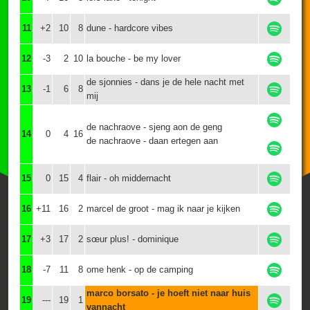
11
+2
10
8
dune - hardcore vibes
12
-3
2
10
la bouche - be my lover
de sjonnies - dans je de hele nacht met
13
-1
6
8
mij
de nachraove - sjeng aon de geng
14
0
4
16
de nachraove - daan ertegen aan
15
0
15
4
flair - oh middernacht
16
+11
16
2
marcel de groot - mag ik naar je kijken
17
+3
17
2
sœur plus! - dominique
18
-7
11
8
ome henk - op de camping
marco borsato - je hoeft niet naar huis
19
---
19
1
vannacht