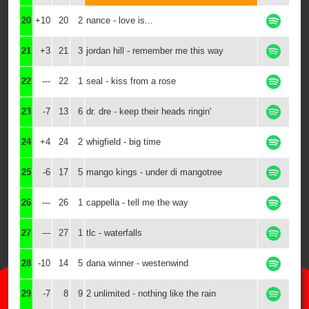
20
+10
20
2
nance - love is...
21
+3
21
3
jordan hill - remember me this way
22
---
22
1
seal - kiss from a rose
23
-7
13
6
dr. dre - keep their heads ringin'
24
+4
24
2
whigfield - big time
25
-6
17
5
mango kings - under di mangotree
26
---
26
1
cappella - tell me the way
27
---
27
1
tlc - waterfalls
28
-10
14
5
dana winner - westenwind
29
-7
8
9
2 unlimited - nothing like the rain