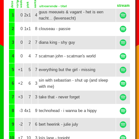
stream
guus meeuwis & vagant - het is een
1
0
2x1
4
nacht... (levensecht)
2
0
1x1
8
clouseau - passie
3
0
2
7
diana king - shy guy
4
0
4
7
scatman john - scatman's world
5
+1
5
7
everything but the girl - missing
sin with sebastian - shut up (and sleep
6
+2
6
3
with me)
7
+3
7
3
take that - never forget
8
-3
4x1
9
technohead - i wanna be a hippy
9
-2
7
6
bert heerink - julie july
10
+7
10
3
loïs lane - tonight