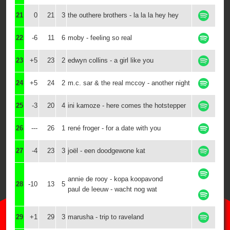
21
0
21
3
the outhere brothers - la la la hey hey
22
-6
11
6
moby - feeling so real
23
+5
23
2
edwyn collins - a girl like you
24
+5
24
2
m.c. sar & the real mccoy - another night
25
-3
20
4
ini kamoze - here comes the hotstepper
26
---
26
1
rené froger - for a date with you
27
-4
23
3
joël - een doodgewone kat
annie de rooy - kopa koopavond
28
-10
13
5
paul de leeuw - wacht nog wat
29
+1
29
3
marusha - trip to raveland