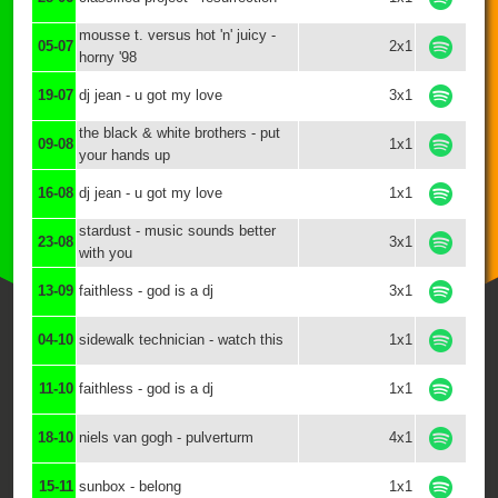
mousse t. versus hot 'n' juicy -
05-07
2x1
horny '98
19-07
dj jean - u got my love
3x1
the black & white brothers - put
09-08
1x1
your hands up
16-08
dj jean - u got my love
1x1
stardust - music sounds better
23-08
3x1
with you
13-09
faithless - god is a dj
3x1
04-10
sidewalk technician - watch this
1x1
11-10
faithless - god is a dj
1x1
18-10
niels van gogh - pulverturm
4x1
15-11
sunbox - belong
1x1