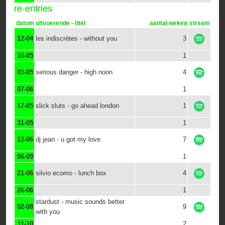
re-entries
datum
uitvoerende - titel
aantal weken
stream
12-04
les indiscrètes - without you
3
10-05
1
03-05
serious danger - high noon
4
07-06
1
17-05
slick sluts - go ahead london
1
31-05
1
12-06
dj jean - u got my love
7
06-09
1
21-06
silvio ecomo - lunch box
4
26-06
1
stardust - music sounds better
02-08
9
with you
11-10
2