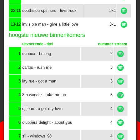
22-11
southside spinners - luvstruck
3x1
13-12
invisible man - give a little love
3x1
hoogste nieuwe binnenkomers
uitvoerende - titel
nummer
stream
1
sunbox - belong
2
2
carlos - rush me
3
3
lay rue - got a man
3
4
8th wonder - take me up
3
5
dj jean - u got my love
4
6
clubbers delight - about you
4
7
sil - windows '98
4