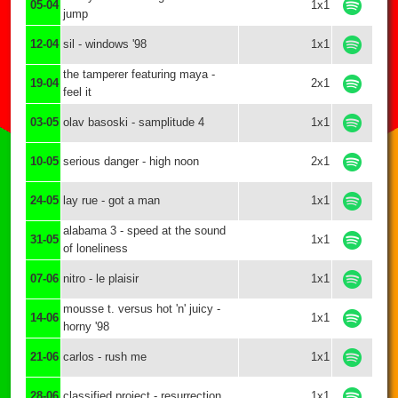
05-04
1x1
jump
12-04
sil - windows '98
1x1
the tamperer featuring maya -
19-04
2x1
feel it
03-05
olav basoski - samplitude 4
1x1
10-05
serious danger - high noon
2x1
24-05
lay rue - got a man
1x1
alabama 3 - speed at the sound
31-05
1x1
of loneliness
07-06
nitro - le plaisir
1x1
mousse t. versus hot 'n' juicy -
14-06
1x1
horny '98
21-06
carlos - rush me
1x1
28-06
classified project - resurrection
1x1