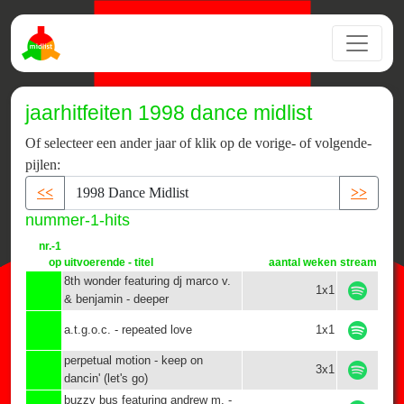
jaarhitfeiten 1998 dance midlist
Of selecteer een ander jaar of klik op de vorige- of volgende-
pijlen:
<<
>>
nummer-1-hits
nr.-1
op
uitvoerende - titel
aantal weken
stream
8th wonder featuring dj marco v.
1x1
& benjamin - deeper
a.t.g.o.c. - repeated love
1x1
perpetual motion - keep on
3x1
dancin' (let's go)
buzzy bus featuring andrew m. -