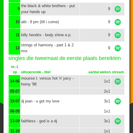
the black & white brothers - put
9
9
your hands up
10
atb - 9 pm (till i come)
9
11
billy hendrix - body shine e.p.
9
strings of harmony - part 1 & 2
12
9
rmx
singles die tweemaal de eerste plaats bereikten
nr.-1
op
uitvoerende - titel
aantal weken
stream
mousse t. versus hot 'n' juicy -
14-06
1x1
horny '98
05-07
2x1
19-07
dj jean - u got my love
3x1
06-08
1x1
13-09
faithless - god is a dj
3x1
11-10
1x1