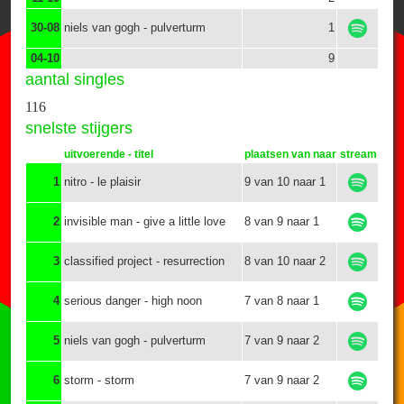
30-08
niels van gogh - pulverturm
1
04-10
9
aantal singles
116
snelste stijgers
uitvoerende - titel
plaatsen van naar
stream
1
nitro - le plaisir
9 van 10 naar 1
2
invisible man - give a little love
8 van 9 naar 1
3
classified project - resurrection
8 van 10 naar 2
4
serious danger - high noon
7 van 8 naar 1
5
niels van gogh - pulverturm
7 van 9 naar 2
6
storm - storm
7 van 9 naar 2