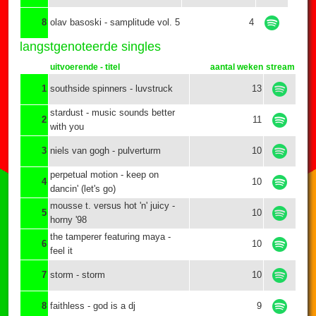
8
olav basoski - samplitude vol. 5
4
langstgenoteerde singles
uitvoerende - titel
aantal weken
stream
1
southside spinners - luvstruck
13
stardust - music sounds better
2
11
with you
3
niels van gogh - pulverturm
10
perpetual motion - keep on
4
10
dancin' (let's go)
mousse t. versus hot 'n' juicy -
5
10
horny '98
the tamperer featuring maya -
6
10
feel it
7
storm - storm
10
8
faithless - god is a dj
9