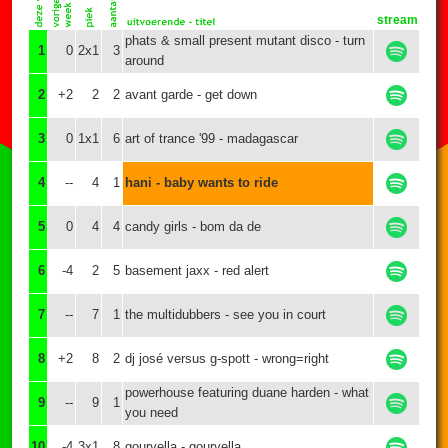
stream
phats & small present mutant disco - turn
1
0
2x1
3
around
2
+2
2
2
avant garde - get down
3
0
1x1
6
art of trance '99 - madagascar
4
--
4
1
hani - baby wants to ride
5
0
4
4
candy girls - bom da de
6
-4
2
5
basement jaxx - red alert
7
--
7
1
the multidubbers - see you in court
8
+2
8
2
dj josé versus g-spott - wrong=right
powerhouse featuring duane harden - what
9
--
9
1
you need
10
-4
3x1
8
gouryella - gouryella