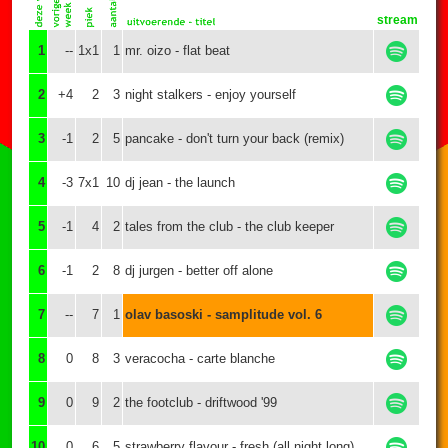
stream
1
--
1x1
1
mr. oizo - flat beat
2
+4
2
3
night stalkers - enjoy yourself
3
-1
2
5
pancake - don't turn your back (remix)
4
-3
7x1
10
dj jean - the launch
5
-1
4
2
tales from the club - the club keeper
6
-1
2
8
dj jurgen - better off alone
7
--
7
1
olav basoski - samplitude vol. 6
8
0
8
3
veracocha - carte blanche
9
0
9
2
the footclub - driftwood '99
10
0
6
5
strawberry flavour - fresh (all night long)