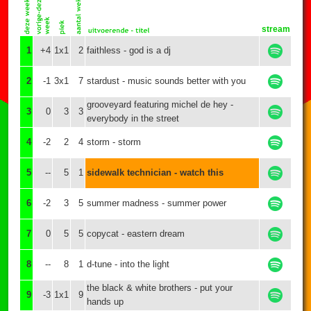
stream
1
+4
1x1
2
faithless - god is a dj
2
-1
3x1
7
stardust - music sounds better with you
grooveyard featuring michel de hey -
3
0
3
3
everybody in the street
4
-2
2
4
storm - storm
5
--
5
1
sidewalk technician - watch this
6
-2
3
5
summer madness - summer power
7
0
5
5
copycat - eastern dream
8
--
8
1
d-tune - into the light
the black & white brothers - put your
9
-3
1x1
9
hands up