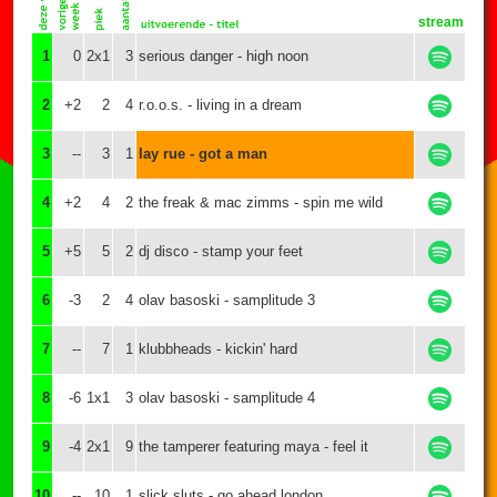
stream
1
0
2x1
3
serious danger - high noon
2
+2
2
4
r.o.o.s. - living in a dream
3
--
3
1
lay rue - got a man
4
+2
4
2
the freak & mac zimms - spin me wild
5
+5
5
2
dj disco - stamp your feet
6
-3
2
4
olav basoski - samplitude 3
7
--
7
1
klubbheads - kickin' hard
8
-6
1x1
3
olav basoski - samplitude 4
9
-4
2x1
9
the tamperer featuring maya - feel it
10
--
10
1
slick sluts - go ahead london