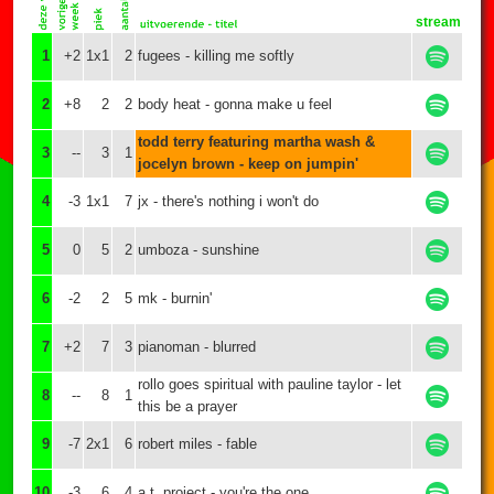
stream
1
+2
1x1
2
fugees - killing me softly
2
+8
2
2
body heat - gonna make u feel
todd terry featuring martha wash &
3
--
3
1
jocelyn brown - keep on jumpin'
4
-3
1x1
7
jx - there's nothing i won't do
5
0
5
2
umboza - sunshine
6
-2
2
5
mk - burnin'
7
+2
7
3
pianoman - blurred
rollo goes spiritual with pauline taylor - let
8
--
8
1
this be a prayer
9
-7
2x1
6
robert miles - fable
10
-3
6
4
a.t. project - you're the one