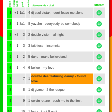
stream
1
+1
1x1
4
dj paul elstak - don't leave me alone
2
-1
3x1
8
yavahn - everybody be somebody
3
+5
3
2
double vision - all right
4
-1
3
3
faithless - insomnia
5
-1
2
5
duke - make believeland
6
-1
4
6
kellee - my love
double dee featuring danny - found
7
--
7
1
love
8
--
8
1
dj gizmo - 2 the resque
9
--
9
1
celvin rotane - push me to the limit
10
--
10
1
luniz - i got 5 on it