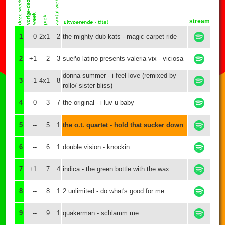
stream
1
0
2x1
2
the mighty dub kats - magic carpet ride
2
+1
2
3
sueño latino presents valeria vix - viciosa
donna summer - i feel love (remixed by
3
-1
4x1
8
rollo/ sister bliss)
4
0
3
7
the original - i luv u baby
5
--
5
1
the o.t. quartet - hold that sucker down
6
--
6
1
double vision - knockin
7
+1
7
4
indica - the green bottle with the wax
8
--
8
1
2 unlimited - do what's good for me
9
--
9
1
quakerman - schlamm me