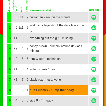
stream
1
0
3x1
7
pizzaman - sex on the streets
wildchild - legends of the dark black (part
2
0
1x1
8
2)
3
+1
3
6
everything but the girl - missing
bobby brown - humpin' around (k-klass
4
+2
4
2
mixes)
5
-2
3
8
tom wilson - techno cat
6
+1
6
4
jodeci - freek 'n you
7
+3
7
2
black box - not anyone
8
--
8
1
dub'l lushus - pump that body
9
-4
5
3
size 9 - i'm ready