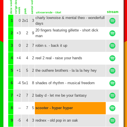
stream
charly lownoise & mental theo - wonderfull
1
0
2x1
3
days
20 fingers featuring gillette - short dick
2
+3
2
9
man
3
0
2
7
robin s. - back it up
4
+4
4
2
reel 2 real - raise your hands
5
+1
5
2
the outhere brothers - la la la hey hey
6
-4
5x1
8
shades of rhythm - musical freedom
7
+2
7
2
baby d - let me be your fantasy
8
--
7
5
scooter - hyper hyper
9
-5
4
3
rednex - old pop in an oak